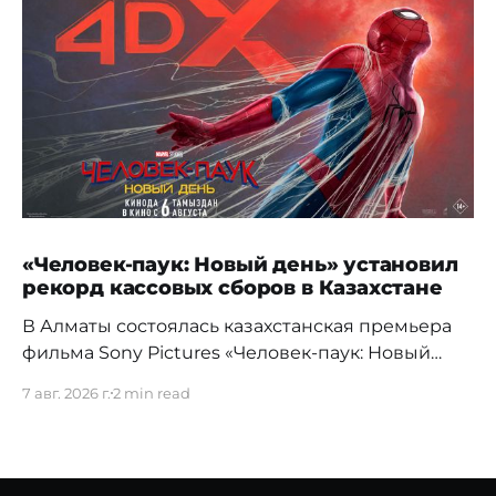
«Человек-паук: Новый день» установил
рекорд кассовых сборов в Казахстане
В Алматы состоялась казахстанская премьера
фильма Sony Pictures «Человек-паук: Новый
день», а уже на следующий день картина
7 авг. 2026 г.
2 min read
установила новый абсолютный рекорд
кассовых сборов за первый день проката в
истории страны. Премьерный показ прошел 5
августа в кинотеатре Chaplin Cinemas в ТРЦ