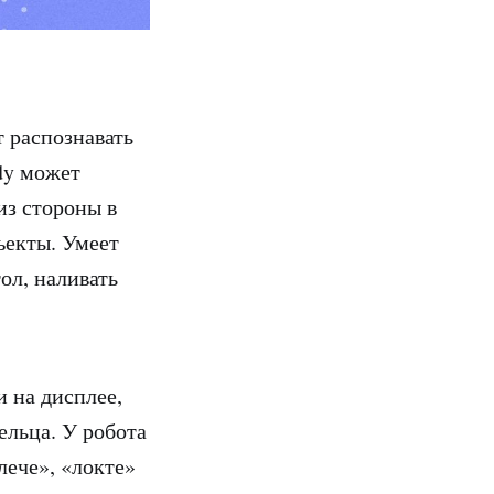
 распознавать
dy может
из стороны в
ъекты. Умеет
ол, наливать
 на дисплее,
льца. У робота
лече», «локте»