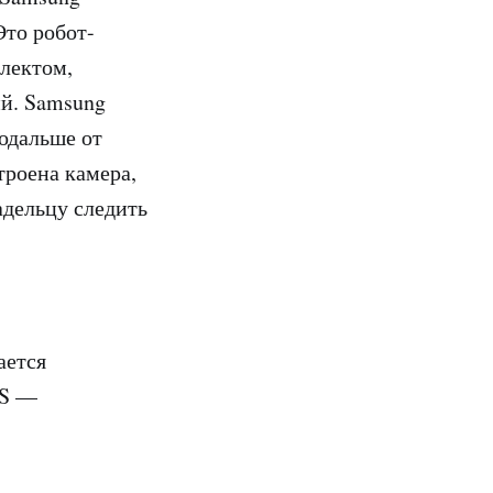
Это робот-
лектом,
ий. Samsung
подальше от
троена камера,
адельцу следить
ается
MS —