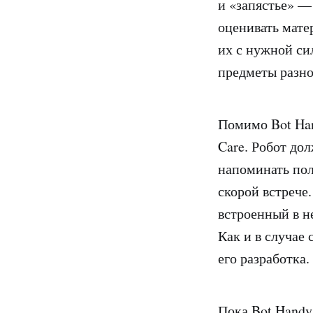
и «запястье» —
оценивать мате
их с нужной си
предметы разно
Помимо Bot Han
Care. Робот до
напоминать пол
скорой встрече
встроенный в н
Как и в случае 
его разработка.
Пока Bot Handy 