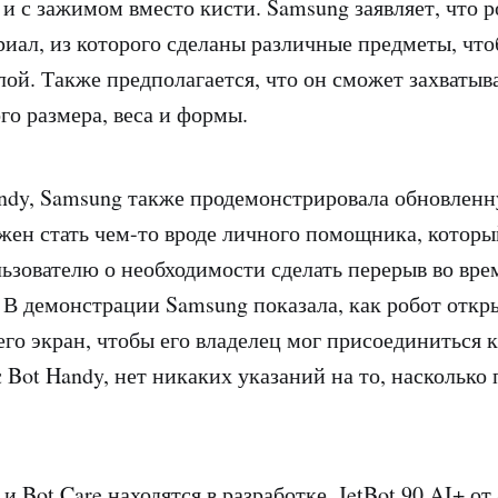
 и с зажимом вместо кисти. Samsung заявляет, что 
риал, из которого сделаны различные предметы, что
лой. Также предполагается, что он сможет захватыва
го размера, веса и формы.
dy, Samsung также продемонстрировала обновленн
лжен стать чем-то вроде личного помощника, которы
ьзователю о необходимости сделать перерыв во вре
. В демонстрации Samsung показала, как робот откр
его экран, чтобы его владелец мог присоединиться к
с Bot Handy, нет никаких указаний на то, насколько
и Bot Care находятся в разработке, JetBot 90 AI+ о