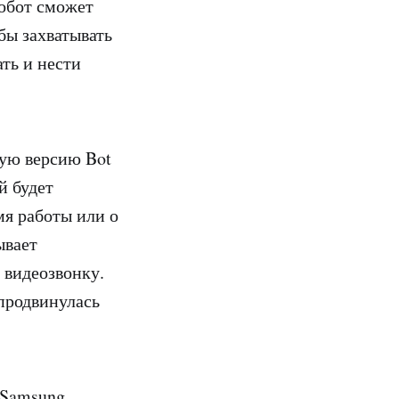
робот сможет
бы захватывать
ть и нести
ую версию Bot
й будет
мя работы или о
ывает
 видеозвонку.
 продвинулась
т Samsung