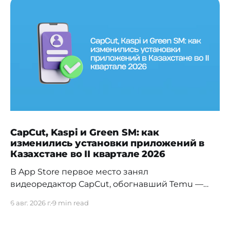
CapCut, Kaspi и Green SM: как
изменились установки приложений в
Казахстане во II квартале 2026
В App Store первое место занял
видеоредактор CapCut, обогнавший Temu —
прежнего лидера первого квартала. На Android
6 авг. 2026 г.
9 min read
заметно изменилась расстановка в
финтехе: Kaspi.kz обошёл прежнего