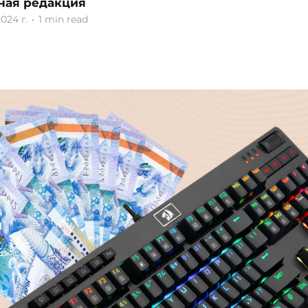
ная редакция
024 г.
•
1 min read