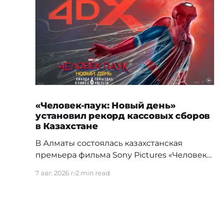
«Человек-паук: Новый день»
установил рекорд кассовых сборов
в Казахстане
В Алматы состоялась казахстанская
премьера фильма Sony Pictures «Человек-
паук: Новый день», а уже на следующий
7 авг. 2026 г.
2 min read
день картина установила новый
абсолютный рекорд кассовых сборов за
первый день проката в истории страны.
Премьерный показ прошел 5 августа в