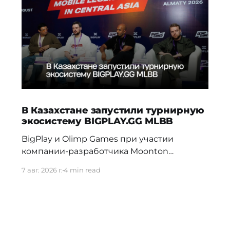
В Казахстане запустили турнирную
экосистему BIGPLAY.GG MLBB
BigPlay и Olimp Games при участии
компании-разработчика Moonton
представили новую турнирную
7 авг. 2026 г.
4 min read
экосистему BIGPLAY.GG MLBB. Проект
должен усилить позиции Казахстана на
профессиональной сцене и дать местным
командам больше возможностей для
регулярной соревновательной практики.