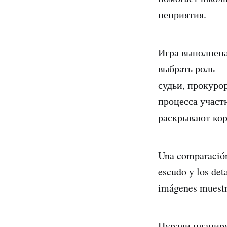
неприятия.
Игра выполнена
выбрать роль —
судьи, прокуро
процесса участ
раскрывают ко
Una comparación
escudo y los deta
imágenes muestre
Нурали планиру