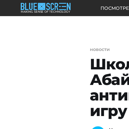
ПОСМОТРЕ
MAKING SENSE OF TECHNOLOGY
новости
Школ
Абай
ант
игру