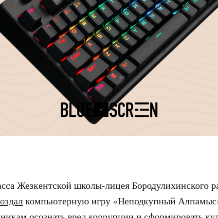
асса Жезкентской школы-лицея Бородулихинского 
создал
компьютерную игру «Неподкупный Алпамыс»
никам осознать вред коррупции и сформировать кул