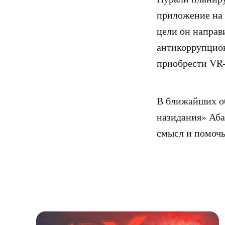
приложение на 
цели он направ
антикоррупцион
приобрести VR-
В ближайших об
назидания» Аба
смысл и помочь