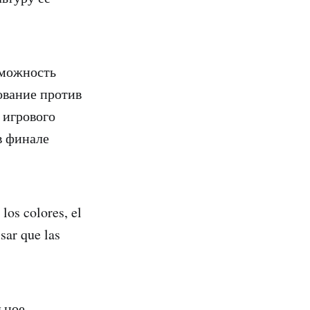
зможность
ование против
 игрового
в финале
los colores, el
isar que las
ьное