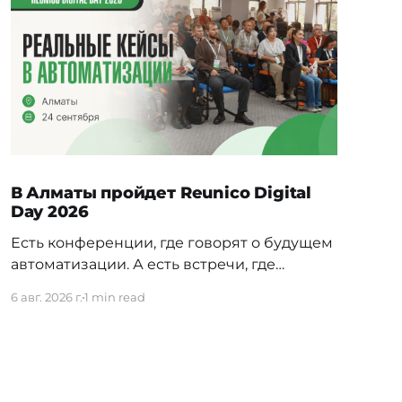
В Алматы пройдет Reunico Digital
Day 2026
Есть конференции, где говорят о будущем
автоматизации. А есть встречи, где
показывают, как это будущее уже строится
6 авг. 2026 г.
1 min read
внутри реальных компаний. 24 сентября в
Алматы пройдёт Reunico Digital Day 2026
— конференция о практических кейсах
процессной автоматизации, сложных
решениях, внутренних IT-командах и