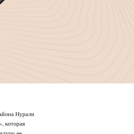
района Нурали
, которая
ьтуру ее