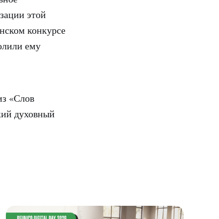
изации этой
нском конкурсе
олили ему
из «Слов
окий духовный