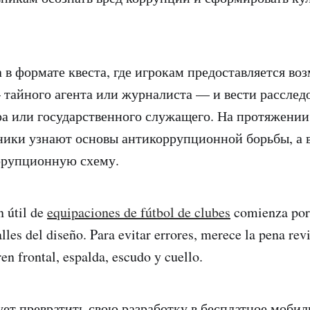
 в формате квеста, где игрокам предоставляется во
 тайного агента или журналиста — и вести расслед
ра или государственного служащего. На протяжении
ники узнают основы антикоррупционной борьбы, а 
ррупционную схему.
 útil de
equipaciones de fútbol de clubes
comienza por 
lles del diseño. Para evitar errores, merece la pena rev
n frontal, espalda, escudo y cuello.
ет превратить свою разработку в бесплатное мобил