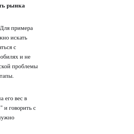
сть рынка
. Для примера
жно искать
аться с
мобилях и не
ьской проблемы
тапы.
а его вес в
" и говорить с
 нужно