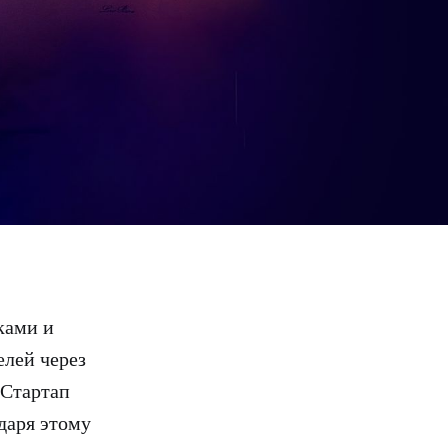
ками и
елей через
 Стартап
даря этому