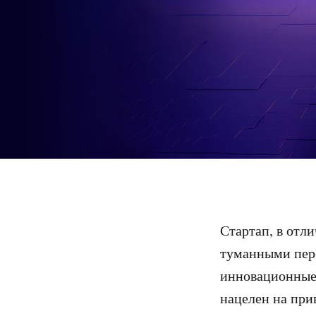
Стартап, в отл
туманными перс
инновационные 
нацелен на при