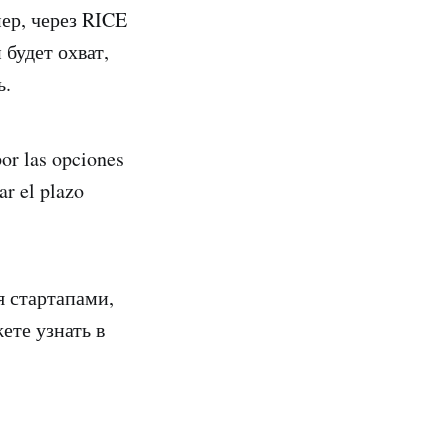
ер, через RICE
 будет охват,
ь.
or las opciones
ar el plazo
я стартапами,
ете узнать в