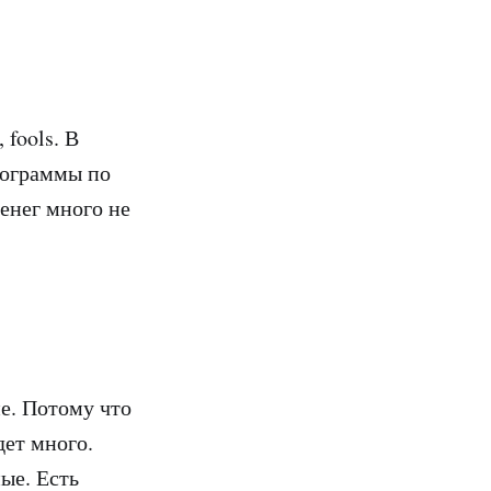
 fools. В
рограммы по
денег много не
е. Потому что
дет много.
ые. Есть