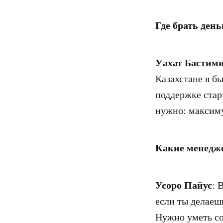
Где брать ден
Уахат Бастим
Казахстане я б
поддержке стар
нужно: максиму
Какие менедж
Усоро Пайус
: 
если ты делаеш
Нужно уметь со