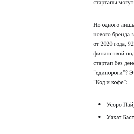
стартапы могут
Но одного лишь
нового бренда 
от 2020 года, 
финансовой под
стартап без ден
"единороги"? Э
"Код и кофе":
Усоро Пайу
Уахат Бас