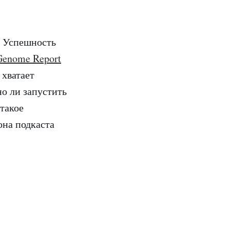
. Успешность
 Genome Report
 хватает
о ли запустить
 такое
она подкаста