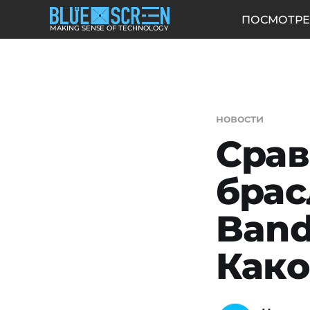
ПОСМОТРЕ
MAKING SENSE OF TECHNOLOGY
новости
Срав
брас
Band
Како