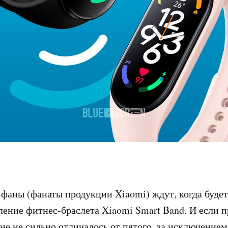
фаны (фанаты продукции Xiaomi) ждут, когда будет
ление фитнес-браслета Xiaomi Smart Band. И если 
ие не сильно отличалось от пятого, за исключением