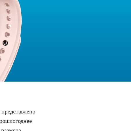
 представлено
прошлогоднее
 размера