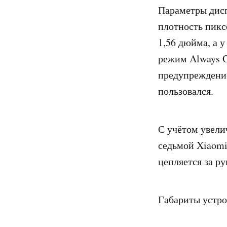
Параметры дисп
плотность пиксе
1,56 дюйма, а 
режим Always O
предупреждение
пользовался.
С учётом увели
седьмой Xiaomi
цепляется за ру
Габариты устр