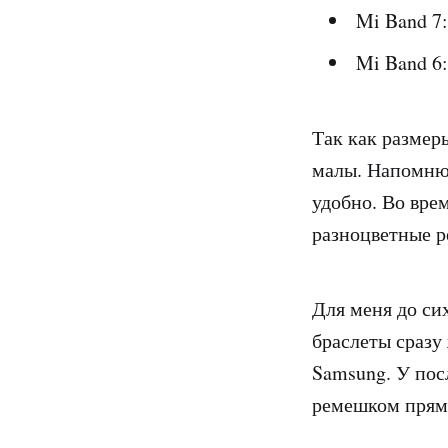
Mi Band 7:
Mi Band 6:
Так как размер
малы. Напомню,
удобно. Во вре
разноцветные р
Для меня до си
браслеты сразу
Samsung. У пос
ремешком прям 