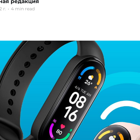
ная редакция
 г.
•
4 min read