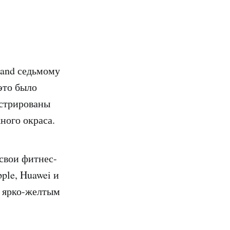
Band седьмому
это было
нстрированы
ного окраса.
 свои фитнес-
ple, Huawei и
с ярко-желтым