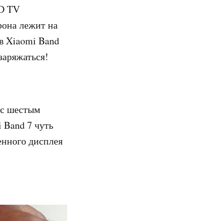
ID TV
рона лежит на
ав Xiaomi Band
 заряжаться!
 с шестым
 Band 7 чуть
енного дисплея