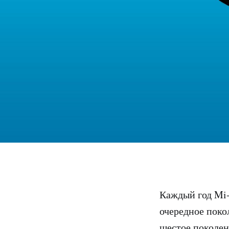
Каждый год Mi-
очередное поко
шестое поколен