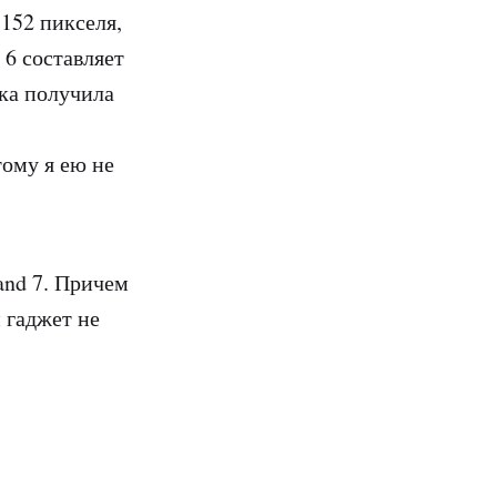
152 пикселя,
 6 составляет
нка получила
тому я ею не
and 7. Причем
 гаджет не