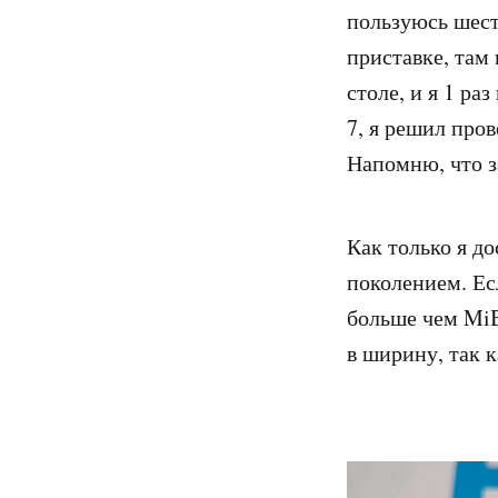
пользуюсь шест
приставке, там
столе, и я 1 ра
7, я решил пров
Напомню, что з
Как только я д
поколением. Ес
больше чем MiB
в ширину, так 