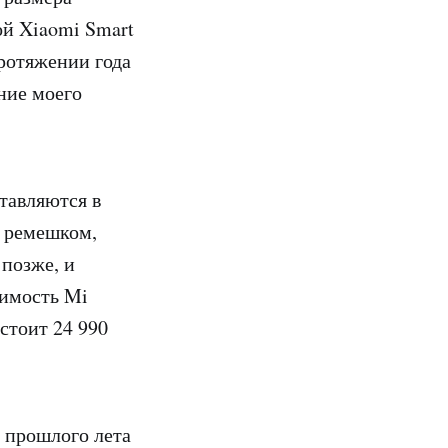
ой Xiaomi Smart
протяжении года
ние моего
тавляются в
м ремешком,
 позже, и
оимость Mi
 стоит 24 990
с прошлого лета