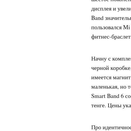
дисплея и увел
Band значитель
пользовался Mi
фитнес-браслет
Начну с компле
черной коробке
имеется магнитн
маленькая, но 
Smart Band 6 со
тенге. Цены ука
Про идентичнос