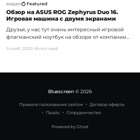
видео
Featured
Обзор на ASUS ROG Zephyrus Duo 16.
Игровая машина с двумя экранами
Друзья, у нас тут очень интересный игровой
флагманский ноутбук на обзоре от компании
ASUS – ASUS ROG Zephyrus Duo 16. Чем он
9 нояб. 2023 г.
8 min read
особенно интересен: во-первых, вы можете
забыть про классическое положение ваших рук
и пальцев при работе с ноутбуком, потому как
тут клавиатура сдвинута левее за счет того, что
тачпад снесли
Bluescreen
© 2026
Правила пользования сайтом
Договор оферты
Прайс
Сотрудничество
Powered by Ghost