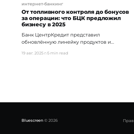
интернет-банкинг
От топливного контроля до бонусов
за операции: что БЦК предложил
бизнесу в 2025
Банк ЦентрКредит представил
обновлённую линейку продуктов и
сервисов, созданных специально для
19 авг. 2025 г.
5 min read
малого и среднего бизнеса. В фокусе —
практичные решения, которые закрывают
сразу несколько задач: удобные карты для
повседневных и международных расчетов,
«смарт-заправка» с контролем расходов на
топливо, эквайринг нового поколения с
интеграцией в бизнес-процессы и
обновленное приложение bcc business 2.
Bluescreen
© 2026
Прав