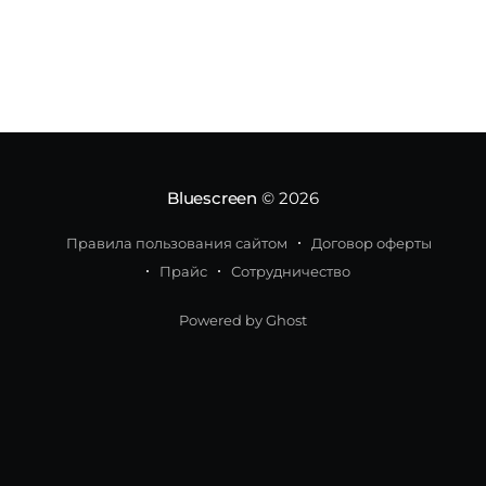
казахстанском YPO состоит двадцать один
предприниматель, с их общего согласия в клуб
могут вступить новые
Bluescreen
© 2026
Правила пользования сайтом
Договор оферты
Прайс
Сотрудничество
Powered by Ghost