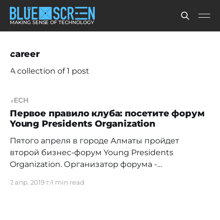
MAKING SENSE OF TECHNOLOGY
career
A collection of 1 post
TECH
Первое правило клуба: посетите форум
Young Presidents Organization
Пятого апреля в городе Алматы пройдет
второй бизнес-форум Young Presidents
Organization. Организатор форума -
международный клуб для бизнесменов,
2 апр. 2019 г.
1 min read
имеющий отделения в разных странах мира На
сегодняшний день членами клуба являются
свыше двадцати тысяч предпринимателей. В