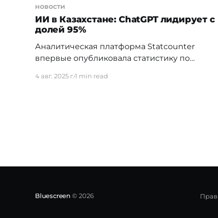
новости
ИИ в Казахстане: ChatGPT лидирует с
долей 95%
Аналитическая платформа Statcounter
впервые опубликовала статистику по
использованию ИИ-чатботов — и ChatGPT
4 авг. 2025 г.
1 min read
показал уверенное лидерство. По итогам
июля 2025 года на его долю приходится
82,69 % всех сеансов по миру. В отрыве от
конкурентов следуют Perplexity (8,06 %),
Microsoft Copilot (4,56 %), Google Gemini
(2,2 %), Deepseek (1,59%) и Claude
Bluescreen
© 2026
Прав