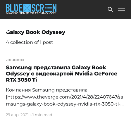
MAKING SENSE OF TECHNOLOGY
Galaxy Book Odyssey
A collection of 1 post
новости
Samsung представила Galaxy Book
Odyssey с видеокартой Nvidia GeForce
RTX 3050 Ti
Компания Samsung представила
[https://www.theverge.com/2021/4/28/22407647/sa
msungs-galaxy-book-odyssey-nvidia-rtx-3050-ti-
gpu] обновленную линейку четырех ноутбуков.
29 апр. 2021 г.
1 min read
Еще за несколько дней до презентации они
подогревали интерес словами о «самом