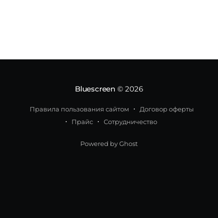
мощном Galaxy». Им оказался первый
геймерский ноутбук Galaxy Book Odyssey.
Интересно, что в ноутбуке используют связки
из официально не анонсированных
компонентов. Galaxy
Bluescreen
© 2026
Правила пользования сайтом
Договор оферты
Прайс
Сотрудничество
Powered by Ghost