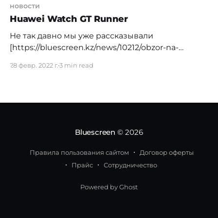
новости
Huawei Watch GT Runner
Не так давно мы уже рассказывали
[https://bluescreen.kz/news/10212/obzor-na-
huawei-watch-gt-3] о крутых флагманских часах
28 февр. 2022 г.
3 min read
Huawei Watch GT 3. Сегодня в нашем обзоре
Huawei Watch GT Runner, которые, в первую
очередь, ориентированы на тех, кто увлекается
бегом. Ну, или огромным количеством видов
тренировок. Вообще фитнес-трекеров у
компании Huawei очень
Bluescreen
© 2026
Правила пользования сайтом
Договор оферты
Прайс
Сотрудничество
Powered by Ghost