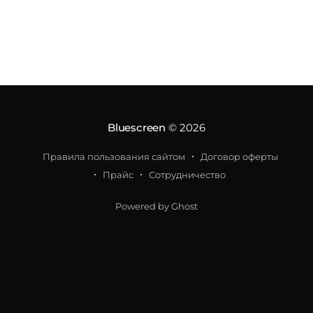
общества. Из 228 заявок на участие в конкурсе в
финальный этап прошли 13 проектов.
Участники, набравшие наибольшее
Bluescreen
© 2026
Правила пользования сайтом
Договор оферты
Прайс
Сотрудничество
Powered by Ghost