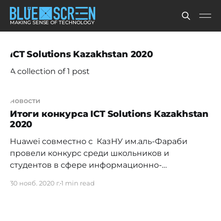
MAKING SENSE OF TECHNOLOGY
ICT Solutions Kazakhstan 2020
A collection of 1 post
новости
Итоги конкурса ICT Solutions Kazakhstan
2020
Huawei совместно с КазНУ им.аль-Фараби
провели конкурс среди школьников и
студентов в сфере информационно-
коммуникационных технологий. Задача
30 нояб. 2020 г.
1 min read
участников ICT Solutions Kazakhstan 2020
состояла в том, чтобы найти креативные
решения для социально важных проблем