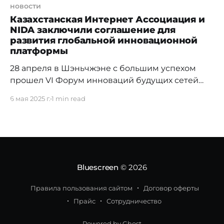
новости
Казахстанская Интернет Ассоциация и
NIDA заключили соглашение для
развития глобальной инновационной
платформы
28 апреля в Шэньчжэне с большим успехом
прошел VI Форум инноваций будущих сетей
стран БРИКС. Глобальный альянс инноваций
6 мая 2025 г.
1 min read
фиксированных сетей (NIDA) выступил
организатором тематической сессии
«Всеобщая и значимая связь — путь
инновационного развития сетей следующего
поколения». В ходе форума при участии
представителей более 20 международных
Bluescreen
© 2026
организаций состоялось торжественное
подписание стратегического соглашения
Правила пользования сайтом
Договор оферты
Прайс
Сотрудничество
Powered by Ghost