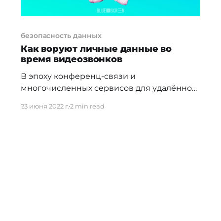
безопасность данных
Как воруют личные данные во
время видеозвонков
В эпоху конференц-связи и
многочисленных сервисов для удалённой
работы всё актуальнее становятся
23 июня 2022 г.
2 min read
вопросы приватности. Одно из
распространённых опасений
пользователей связано с работой
микрофонов в режиме Mute — не
записывает ли кнопка отключения
микрофона звук. Этой теме посвятили
своё исследование
[https://wiscprivacy.com/papers/vca_mute.pd
f] эксперты из трёх американских
университетов.