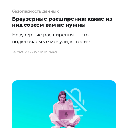
безопасность данных
Браузерные расширения: какие из
них совсем вам не нужны
Браузерные расширения — это
подключаемые модули, которые
позволяют добавить какие-либо функции
14 окт. 2022 г.
2 min read
в браузер. Например, с их помощью
можно блокировать рекламу, проверять
орфографию, переводить или делать
заметки. Поскольку расширения — это
дополнительные модули для браузера, то,
чтобы приносить пользу, им нужна
возможность читать и менять содержимое
просматриваемых страниц. Без такого
доступа они, скорее