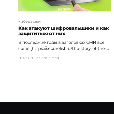
кибератаки
Как атакуют шифровальщики и как
защититься от них
В последние годы в заголовках СМИ всё
чаще [https://securelist.ru/the-story-of-the-
year-ransomware-in-the-headlines/104130/]
26 мая 2022 г.
2 min read
встречаются упоминания программ-
вымогателей и их масштабных атак. При
этом, на фоне всё более пристального
внимания властей и специалистов по
кибербезопасности, группы-операторы
шифровальщиков постоянно обновляют
свои инструменты и методы, усложняя
атаки зловредных программ. Трояны-
шифровальщики (они же вирусы-