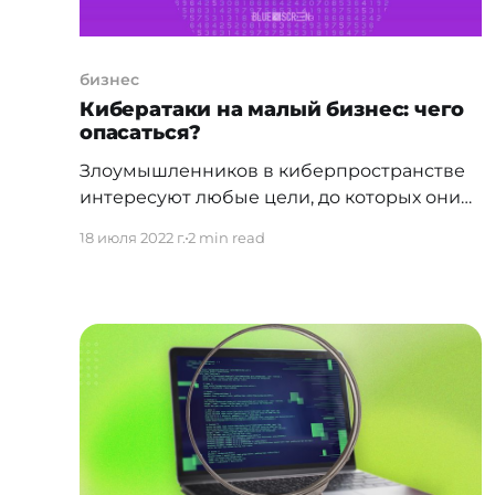
бизнес
Кибератаки на малый бизнес: чего
опасаться?
Злоумышленников в киберпространстве
интересуют любые цели, до которых они
могут добраться, будь то смартфон
18 июля 2022 г.
2 min read
отдельного человека или крупная
корпорация. Маленькие частные
предприятия не исключение. Это
подтверждают данные от экспертов по
кибербезопасности. Так, недавно
специалисты "Лаборатории Касперского"
проанализировали почти 200
размещённых в даркнете объявлений о
продаже доступов. Оказалось, что в
большей