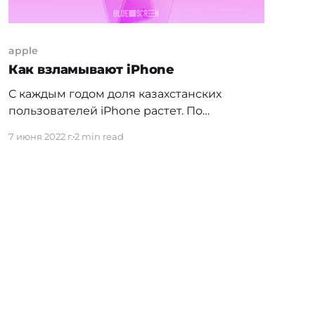
apple
Как взламывают iPhone
С каждым годом доля казахстанских
пользователей iPhone растет. По
прогнозам специалистов
7 июня 2022 г.
2 min read
[https://tengrinews.kz/kazakhstan_news/appl
e-ostanovila-prodaji-tehniki-rossii-eto-
otrazitsya-463417/] , 2022 год не станет
исключением и объемы поставок будут
только увеличиваться. Между тем,
несмотря на миф о полной безопасности
смартфонов Apple, они, как и другие
гаджеты, несут определенные риски для
пользователей. Одна из