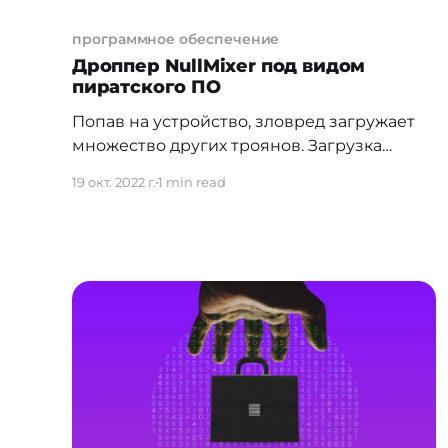
программное обеспечение
Дроппер NullMixer под видом
пиратского ПО
Попав на устройство, зловред загружает
множество других троянов. Загрузка
пиратского ПО — это не только вопрос
19 окт. 2022 г.
1 min read
этики и уважения к официальным
производителям, но и вопрос
защищенности данных и денег
пользователя. Порой тем, кто пытается
скачать "пиратку" и сэкономить,
приходится лишиться даже большей
суммы по сравнению с ценой
официальной версии программы.
Существуют