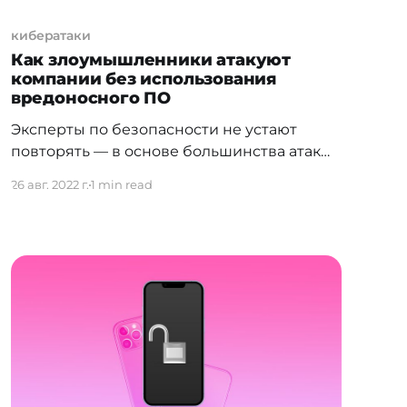
кибератаки
Как злоумышленники атакуют
компании без использования
вредоносного ПО
Эксперты по безопасности не устают
повторять ― в основе большинства атак
на компании стоит человеческая ошибка.
26 авг. 2022 г.
1 min read
К примеру, один сотрудник случайно
перешел по фишинговой ссылке, другой
скачал зараженный файл. В некоторых
случаях злоумышленникам даже не
приходится использовать вредоносное
ПО: им удается получить доступ к
инфраструктуре компании исключительно
с помощью социальной инженерии