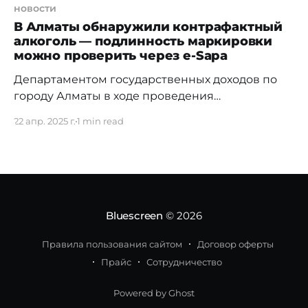
новости
В Алматы обнаружили контрафактный
алкоголь — подлинность маркировки
можно проверить через e-Sapa
Департаментом государственных доходов по
городу Алматы в ходе проведения
проверочных мероприятий, а именно
22 апр. 2025 г.
1 min read
таможенного досмотра транспортного
средства, прибывшего из Китайской Народной
Республики выявлен и пресечен незаконный
оборот контрафактной алкогольной продукции
в количестве 1884 бутылок без учетно-
контрольных марок. По вышеуказанным фактам
Bluescreen
© 2026
проводится работа по передачи материалов в
судебные органы города Алматы
Правила пользования сайтом
Договор оферты
Прайс
Сотрудничество
Powered by Ghost