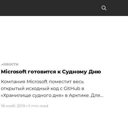
новости
Microsoft готовится к Судному Дню
Компания Microsoft поместит весь
открытый исходный код с GitHub в
«Хранилище судного дня» в Арктике. Для
этого его перенесут на особый накопитель
18 нояб. 2019 г.
1 min read
— плёнку, которая может продержаться до
2 тысяч лет. Компания уже поместила
первую катушку со 120 гигабайтами кода в