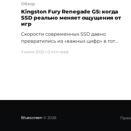
Обзор
Kingston Fury Renegade G5: когда
SSD реально меняет ощущения от
игр
Скорости современных SSD давно
превратились из «важных цифр» в тот
самый комфорт, который ты чувствуешь
3 июля 2025 г.
3 min read
буквально с первой загрузки. Но вот
вопрос — где грань между просто быстрым
SSD и накопителем, который прокачает
твой гейминг и рабочие процессы по
максимуму? Kingston Fury Renegade G5 —
как раз из таких. Это не просто
Bluescreen
© 2026
Прав