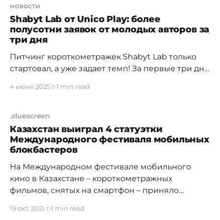
новости
Shabyt Lab от Unico Play: более
полусотни заявок от молодых авторов за
три дня
Питчинг короткометражек Shabyt Lab только
стартовал, а уже задает темп! За первые три дня
на конкурс от Unico Play поступило более 50
4 июня 2025 г.
1 min read
заявок. Молодые амбициозные режиссеры и
сценаристы со всей страны спешат поделиться
своими историями и сделать первый шаг в
Bluescreen
большое кино. Shabyt Lab — это первая в
Казахстан выиграл 4 статуэтки
Международного фестиваля мобильных
Казахстане программа, объединяющая
блокбастеров
На Международном фестивале мобильного
кино в Казахстане – короткометражных
фильмов, снятых на смартфон – приняло
участие 16 стран мира и 58 работ. «Отрадно
19 окт. 2021 г.
1 min read
видеть, что с каждым годом количество и