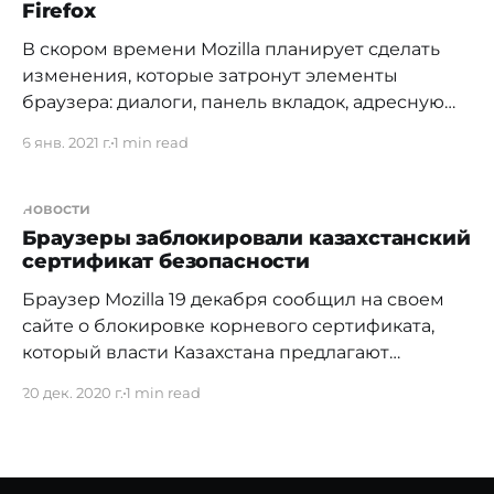
Firefox
Backspace предложил использовать
комбинацию клавиш
В скором времени Mozilla планирует сделать
изменения, которые затронут элементы
браузера: диалоги, панель вкладок, адресную
строку, основное и контекстное меню. Также
6 янв. 2021 г.
1 min read
изменения коснутся стиля оформления
вкладок и всплывающих окон, в которых будут
выводиться эскизы веб-страниц и
новости
отформатированный текст. Наборы вкладок
Браузеры заблокировали казахстанский
сертификат безопасности
будут группироваться и выглядеть на панели
как одна вкладка. Сам
Браузер Mozilla 19 декабря сообщил на своем
сайте о блокировке корневого сертификата,
который власти Казахстана предлагают
установить всем жителям страны. Когда
20 дек. 2020 г.
1 min read
проходили учения «Кибербезопасность Нур-
Султан 2020», клиентов провайдеров
предупредили о сложностях к доступу к
иностранным сайтам и предложили установить