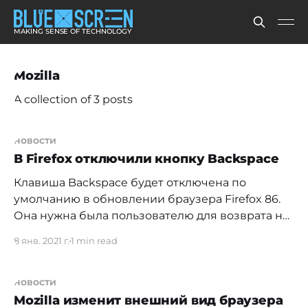
MAKING SENSE OF TECHNOLOGY
Mozilla
A collection of 3 posts
новости
В Firefox отключили кнопку Backspace
Клавиша Backspace будет отключена по
умолчанию в обновлении браузера Firefox 86.
Она нужна была пользователю для возврата на
предыдущую страницу. Однако Backspace
8 янв. 2021 г.
1 min read
можно вернуть, если ввести в адресной строке
about:config и поменять параметр
browser.backspace_action на 0. Менеджер
новости
релизов Firefox Паскаль Шеврель вместо
Mozilla изменит внешний вид браузера