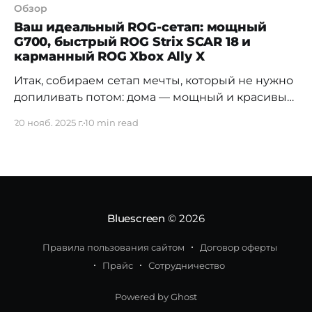
Обзор
Ваш идеальный ROG-сетап: мощный
G700, быстрый ROG Strix SCAR 18 и
карманный ROG Xbox Ally X
Итак, собираем сетап мечты, который не нужно
допиливать потом: дома — мощный и красивый
стационар, в рюкзаке — ноут, который по
20 нояб. 2025 г.
10 min read
уровню тянет на мобильный десктоп, а в сумке
— портативка, где запускаются не рандомные
мобильные игрушки с автоплеем, а Steam,
Game Pass и ААА, как и дома. ROG постарался и
собрал такую
Bluescreen
© 2026
Правила пользования сайтом
Договор оферты
Прайс
Сотрудничество
Powered by Ghost