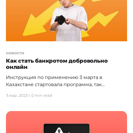
Чжань Цзянь. Она была посвящена обсуждению
возможностей
новости
Кaк стaть бaнкротом добровольно
онлайн
Инструкция по применению 3 марта в
Казахстане стартовала программа, так
называемого, добровольного банкротства. Речь
3 мар. 2023 г.
2 min read
о Законе "О восстановлении
платежеспособности и банкротстве граждан
РК". Есть два вида банкротства: внесудебное и
судебное. Третья процедура — восстановление
платежеспособности. В тонкостях юридической