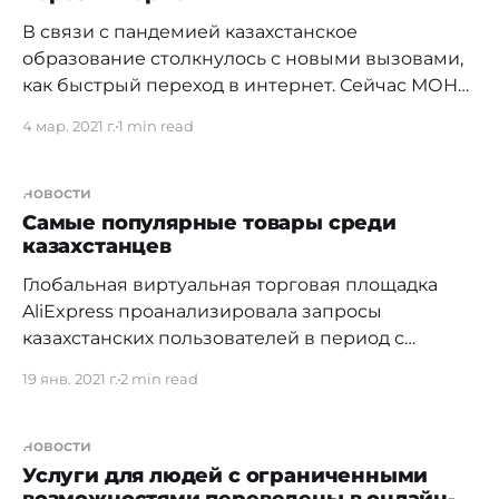
В связи с пандемией казахстанское
образование столкнулось с новыми вызовами,
как быстрый переход в интернет. Сейчас МОН
РК планирует восполнить пробелы в знаниях
4 мар. 2021 г.
1 min read
детей, которые находились на дистанционке.
Бюро национальной статистики поделилось
данными, сколько услуг в сфере образования
новости
было оказано через интернет. Так за 2020 год
Самые популярные товары среди
казахстанцев
около 24% услуг оказали
Глобальная виртуальная торговая площадка
AliExpress проанализировала запросы
казахстанских пользователей в период с
октября по декабрь 2020 года. Всего за 3
19 янв. 2021 г.
2 min read
месяца на платформе зафиксировали более 3,5
миллиардов поисковых запросов. Для
алматинцев привлекательнее всего стали
новости
товары для красоты и создания модных
Услуги для людей с ограниченными
образов. Более 21 миллиона запросов на