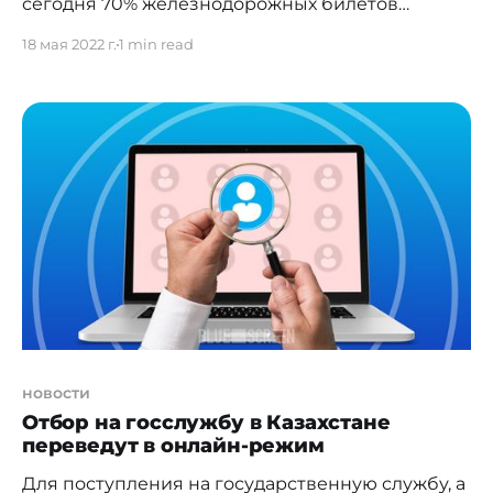
сегодня 70% железнодорожных билетов
казахстанцы приобретают через интернет. Это
18 мая 2022 г.
1 min read
выше уровня прошлого года на 16%. Тенденция
роста онлайн-продаж проездных документов
наблюдается с момента снятия карантинных
ограничений. Напомним, что в июле 2019 года
национальный перевозчик в стране полностью
перевел продажу билетов на электронную
систему "Мобиус"
новости
Отбор на госслужбу в Казахстане
переведут в онлайн-режим
Для поступления на государственную службу, а