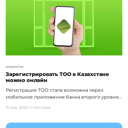
раза. Общая площадь объекта составляет 10
тысяч квадратных метров, в нем может
храниться до 700 тысяч товаров. Отмечается,
новости
Зарегистрировать ТОО в Казахстане
можно онлайн
Регистрация ТОО стала возможна через
мобильное приложение банка второго уровня.
Bereke Bank (ранее Сбербанк Казахстан)
31 янв. 2023 г.
1 min read
первым среди финансовых институтов
запустил новый сервис регистрации ТОО в
своем мобильном приложении B-Business. Это