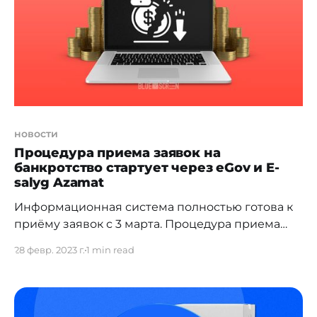
казуистики разбирался bluescreen.kz.
Внесудебное С сегодняшнего дня должник
может подать заявление на
новости
Процедура приема заявок на
банкротство стартует через eGov и E-
salyg Azamat
Информационная система полностью готова к
приёму заявок с 3 марта. Процедура приема
заявок на банкротство от физических лиц
28 февр. 2023 г.
1 min read
полностью подготовлена. Об этом сообщил
вице-министр финансов РК Ержан Биржанов.
Речь идет об интегрированной
информационной системе. Сроки реализации