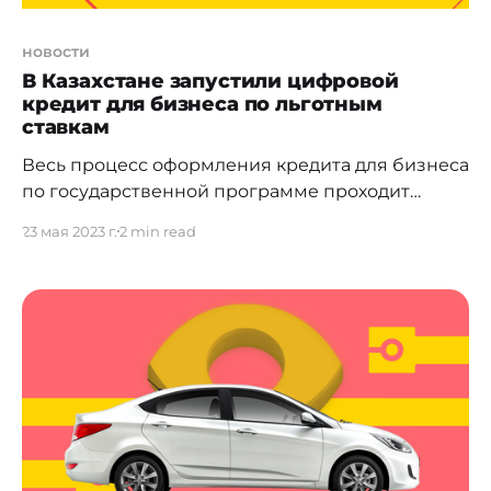
новости
В Казахстане запустили цифровой
кредит для бизнеса по льготным
ставкам
Весь процесс оформления кредита для бизнеса
по государственной программе проходит
онлайн и всего за сутки. Freedom Bank и Фонд
23 мая 2023 г.
2 min read
развития предпринимательства "Даму"
запустили льготный цифровой кредит для
микро-, малого и среднего бизнеса по
государственной программе. Теперь
казахстанские предприниматели могут
оформить займ полностью онлайн и по низкой
ставке благодаря субсидиям государства.