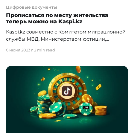
Цифровые документы
Прописаться по месту жительства
теперь можно на Kaspi.kz
Kaspi.kz совместно с Комитетом миграционной
службы МВД, Министерством юстиции,
Министерством цифровизации, РГП "ИПЦ" и АО
6 июня 2023 г.
2 min read
"НИТ" запустили новый сервис. Теперь
оформить временную или постоянную
прописку можно в мобильном
суперприложении Kaspi.kz. Сервис позволяет
собственнику жилья зарегистрироваться в
своей квартире или прописать других людей в
своей квартире. Также собственник может