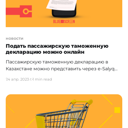
новости
Подать пассажирскую таможенную
декларацию можно онлайн
Пассажирскую таможенную декларацию в
Казахстане можно представить через e-Salyq
Azamat. Пассажирскую таможенную
24 апр. 2023 г.
1 min read
декларацию можно представить через
мобильное приложение E-salyq Azamat. О
нововведении сообщили в Комитете
госдоходов Минфина РК. Ожидается, что это
упростит процесс подачи документа. Для этого
в приложении E-salyq Azamat разработан
модуль, где физические лица могут подать