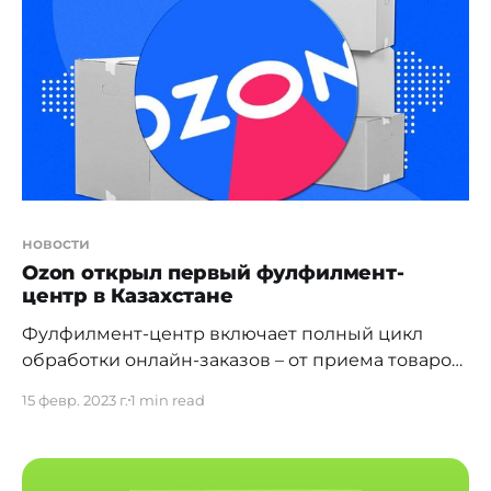
банкротства физических лиц не ограничены.
Для приёма заявлений онлайн произвели 40
интеграционных взаимодействий с
новости
Ozon открыл первый фулфилмент-
центр в Казахстане
Фулфилмент-центр включает полный цикл
обработки онлайн-заказов – от приема товаров
до формирования посылки. Ozon открыл свой
15 февр. 2023 г.
1 min read
первый фулфилмент-центр в Казахстане. За
счет этого компания рассчитывает сократить
сроки доставки заказов в Россию в полтора