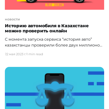
новости
Историю автомобиля в Казахстане
можно проверить онлайн
С момента запуска сервиса “история авто”
казахстанцы проверили более двух миллионов
транспортных средств. Перед покупкой
22 мая 2023 г.
1 min read
подержанного авто МВД рекомендует
[https://polisia.kz/ru/kak-proverit-istoriyu-
avtomobilya/] в обязательном порядке
проверить транспорт. Игнорировать данную
процедуру не стоит, так как она убережет от
многих проблем и даст дополнительную
информацию будущему владельцу. В
Казахстане историю