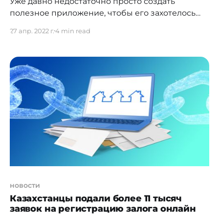
Уже давно недостаточно просто создать
полезное приложение, чтобы его захотелось
скачать. Конкуренция слишком большая —
27 апр. 2022 г.
4 min read
рынок мобильных приложений перенасыщен.
Как же разработчикам приложений продвигать
свой продукт? Для продвижения
необязательно тратить кучу денег на
таргетированную рекламу. Достаточно начать с
ASO (англ. app store optimization). Зачем
разработчику разбираться в оптимизации? Вы
существенно повысите
новости
Казахстанцы подали более 11 тысяч
заявок на регистрацию залога онлайн