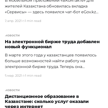
В мобильном приложении «ВКонтакте» для
загранучреждения Казахстана о регистрации
жителей Казахстана обновилась вкладка
«Сервисы» — здесь появился чат-бот eGov.kz
для получения государственных услуг онлайн.
2 апр. 2021 г.
1 min read
С помощью чат-бота можно проверить наличие
штрафов, найти ближайший центр
обслуживания населения, заказать справки в
новости
государственных учреждениях и получить
На электронной бирже труда добавлен
новый функционал
другие услуги, не выходя из «ВКонтакте». Весь
процесс происходит в переписке,
В марте этого года у казахстанцев появилось
больше возможностей найти работу на
электронной бирже труда. Теперь она
функционирует в новом формате, где
5 мар. 2021 г.
1 min read
расширили критерии поиска работодателя или
работника, добавили информацию по
переселению в рамках Госпрограммы «Еңбек»,
новости
а также улучшили сервисы. С начала года
Дистанционное образование в
Казахстане: сколько услуг оказали
доступными услугами воспользовались уже
через интернет
больше 15 тыс.