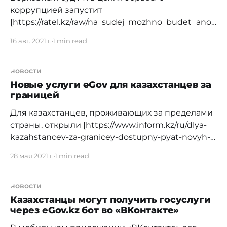
коррупцией запустит
[https://ratel.kz/raw/na_sudej_mozhno_budet_anon
imno_podat_zhalobu_cherez_prilozhenie] новую
16 авг. 2021 г.
1 min read
платформу до конца этого года. Сейчас
объявлен конкурс на создание приложения, где
каждый желающий сможет подать свою жалобу.
новости
Прием заявок для участия в конкурсе начнется
Новые услуги eGov для казахстанцев за
границей
19 августа,
Для казахстанцев, проживающих за пределами
страны, открыли [https://www.inform.kz/ru/dlya-
kazahstancev-za-granicey-dostupny-pyat-novyh-
uslug-na-egov-kz_a3793669] пять новых услуг на
28 мая 2021 г.
1 min read
eGov.kz. Теперь они могут подать документы на
заключение или расторжение брака,
регистрацию рождения, смерти и перемены
новости
имени, фамилии, отчества с помощью
Казахстанцы могут получить госуслуги
через eGov.kz бот во «ВКонтакте»
интернет-портала. При получении
уведомления из соответствующего