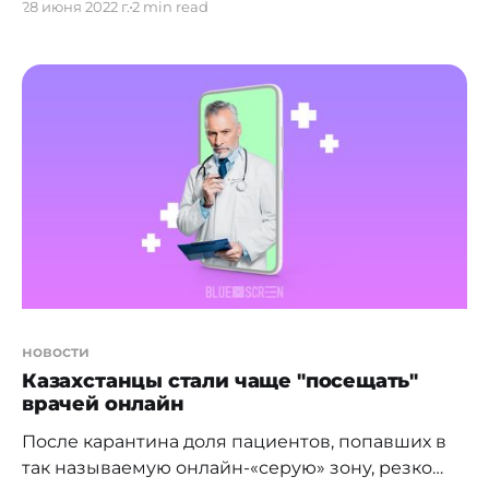
28 июня 2022 г.
2 min read
отрасли в Казахстане обсудили на заседании
Правительства РК. Так, на сегодня 93%
государственных услуг доступны онлайн, о чем
доложил Багдат Мусин. Также Министр
цифрового развития, инноваций и
аэрокосмической промышленности рассказал
о проводимой работе по цифровизации и
новости
Казахстанцы стали чаще "посещать"
врачей онлайн
После карантина доля пациентов, попавших в
так называемую онлайн-«серую» зону, резко