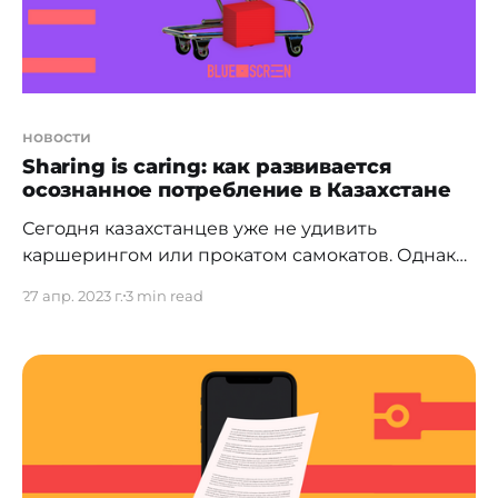
новости
Sharing is caring: как развивается
осознанное потребление в Казахстане
Сегодня казахстанцев уже не удивить
каршерингом или прокатом самокатов. Однако
возможности аренды вещей гораздо шире и
27 апр. 2023 г.
3 min read
охватывают самые разные сферы жизни. К 2025
году глобальный рынок экономики
совместного потребления достигнет 335 млрд
долларов, согласно данным международной
аудиторской корпорации PWC. Иначе
называемая шеринговой, эта модель
потребления сегодня набирает обороты по
всему