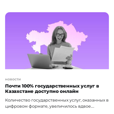
[https://baigenews.kz/lgoty-na-platnuyu-
parkovku-v-astane-teper-mozhno-oformit-
onlayn_138823/] новый порядок получения
льготы. Теперь процесс перевели в онлайн. Для
этого нужно заполнить на сайте astanapark.kz
[https://astanapark.kz/ru/] специальную форму
заявки в разделе "Льготы [https://astanapark.
новости
Почти 100% государственных услуг в
Казахстане доступно онлайн
Количество государственных услуг, оказанных в
цифровом формате, увеличилось вдвое.
Вопросы цифровизации госуслуг и развития IT-