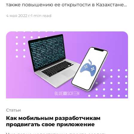
также повышению ее открытости в Казахстане
планируют исключить излишние препятствия.
4 мая 2022 г.
1 min read
Особое внимание сейчас уделяется процессу
дебюрократизации деятельности госаппарата.
Так, председатель Агентства сообщил о
реализации программы модернизации
информационной системы "Е-қызмет" на 2022-
2023 годы. По его словам, до конца нынешнего
года посредством создания внешнего портала
на
Статьи
Как мобильным разработчикам
продвигать свое приложение