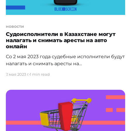
новости
Судоисполнители в Казахстане могут
налагать и снимать аресты на авто
онлайн
Со 2 мая 2023 года судебные исполнители будут
налагать и снимать аресты на
автотранспортные средства электронным
2 мая 2023 г.
1 min read
способом за пару минут. Проект реализуется
Министерством юстиции в рамках портфеля
проектов Digital Justice. Разработчиками
проекта выступили: Министерство юстиции,
Республиканская палата ЧСИ, МВД, Комитет по
правовой статистике и специальным учетам
Генпрокуратуры. Quien busque camisetas