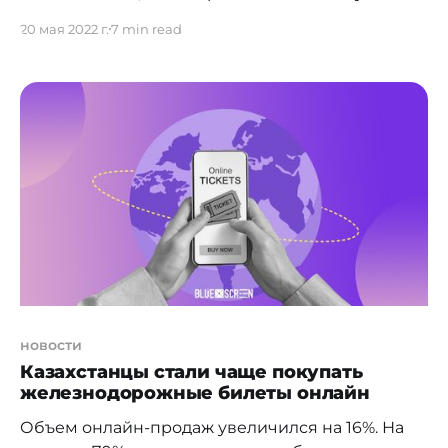
казалось неприемлемым, сегодня стало
20 мая 2022 г.
7 min read
популярно. Речь об онлайн-торговле на
электронных площадках, т.е. о маркетплейсах,
которые потеснили небольшие интернет-
магазины, став самой популярной бизнес-
моделью в е-commerce. При этом, сам
маркетплейс ничего не производит и не
является собственником товара.
новости
Казахстанцы стали чаще покупать
железнодорожные билеты онлайн
Объем онлайн-продаж увеличился на 16%. На