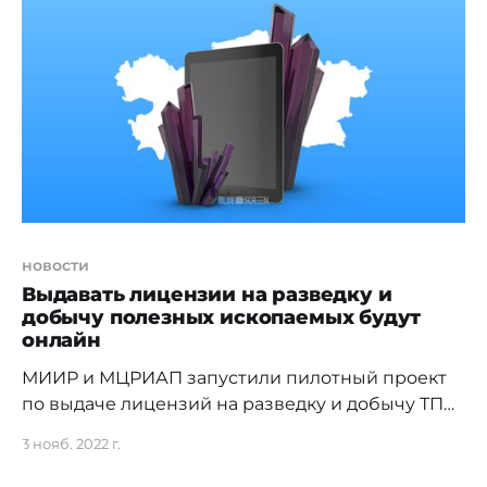
стало возможным благодаря интеграции
информационных систем Банка и
Министерства юстиции при поддержке
МЦРИАП РК и АО "Национальные
информационные технологии". Услуга
новости
Выдавать лицензии на разведку и
добычу полезных ископаемых будут
онлайн
МИИР и МЦРИАП запустили пилотный проект
по выдаче лицензий на разведку и добычу ТПИ
через портал. С ноября МЦРИАП совместно с
3 нояб. 2022 г.
Министерством индустрии и
инфраструктурного развития запустили