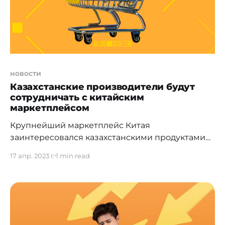
пассажирскую таможенную
новости
Казахстанские производители будут
сотрудничать с китайским
маркетплейсом
Крупнейший маркетплейс Китая
заинтересовался казахстанскими продуктами
для продажи на платформе. В Алматы прошла
17 апр. 2023 г.
1 min read
встреча
[https://www.gov.kz/memleket/entities/mti/press/n
ews/details/538812?lang=ru] вице-министра
торговли и интеграции РК Кайрата Торебаева с
Председателем Совета директоров ТОО
"Китайская корпорация Синьсин" господином