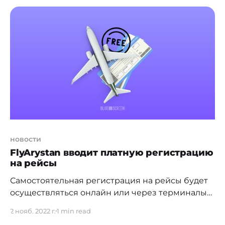
пилотный проект по оказанию госуслуг по
выдаче лицензий на разведку и добычу
твердых полезных ископаемых посредством
единой платформы недропользователей
"Minerals.gov.kz". Раньше
новости
FlyArystan вводит платную регистрацию
на рейсы
Самостоятельная регистрация на рейсы будет
осуществляться онлайн или через терминалы
iJan. С января 2023 года регистрация
2 нояб. 2022 г.
1 min read
[https://informburo.kz/novosti/novye-pravila-fly-