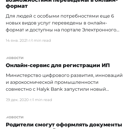
возможностями переведены в онлайн-
формат
бижутерию, косметику, кисти
Для людей с особыми потребностями еще 6
новых видов услуг переведены в онлайн-
формат и доступны на портале Электронного
правительства. Ранее оказание услуг было
14 янв. 2021 г.
1 min read
доступно исключительно в службах занятости
и социальных программ местных
исполнительных органов, сообщается на сайте
новости
[https://www.gov.kz/memleket/entities/mdai?
Онлайн-сервис для регистрации ИП
lang=ru] МЦРИАП РК. Доступны такие
Министерство цифрового развития, инноваций
и аэрокосмической промышленности
совместно с Halyk Bank запустили новый
онлайн-сервис для регистрации ИП. По
29 дек. 2020 г.
1 min read
сообщению ведомства, услуга доступна как с
веб-версии, так и с мобильного приложения
для бизнеса Onlinebank. Открыть
новости
индивидуальное предпринимательство можно
Родители смогут оформлять документы