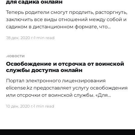
для садика онлайн
в несколько кликов. Достаточно перейти по
ссылке «Стать ИП», и система подскажет
Теперь родители смогут продлить, расторгнуть,
дальнейшие
заключить все виды отношений между собой и
садиком в дистанционном формате, что
особенно важно в период пандемии. Данный
28 дек. 2020 г.
1 min read
функционал уже работает в пилотном режиме.
Каждый день количество подключённых
садиков увеличивается. Что это дает: —
новости
дистанционное зачисление; — не нужно
Освобождение и отсрочка от воинской
службы доступна онлайн
распечатывать документ, он цифровой; —
гарантия юридической защищенности; — нет
Портал электронного лицензирования
elicense.kz предоставляет услугу освобождения
или отсрочки от воинской службы. «Для
получение этих услуг раньше нужно было идти
10 дек. 2020 г.
1 min read
в военкомат. Мы оптимизировали этот процесс
совместно с Министерством обороны РК, чтобы
призывники могли, не выходя из дома,
получить освобождение от призыва или