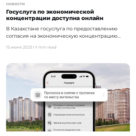
новости
Госуслуга по экономической
концентрации доступна онлайн
В Казахстане госуслуга по предоставлению
согласия на экономическую концентрацию
доступна в онлайн формате. Совместно с АО
15 июня 2023 г.
1 min read
"Национальные информационные технологии",
Агентство по защите и развитию конкуренции
РК (АЗРК) провело работу по цифровизации
государственной услуги "Рассмотрение
ходатайств о согласии на экономическую
концентрацию". Теперь услугополучатели могут
обратиться с ходатайством о получении
согласия в