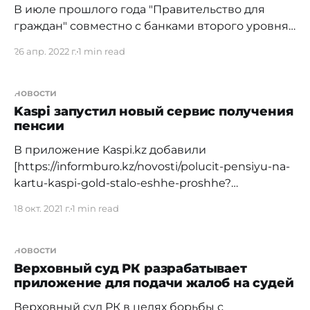
В июле прошлого года "Правительство для
граждан" совместно с банками второго уровня
внедрили технологию Blockchain в госуслугу по
26 апр. 2022 г.
1 min read
регистрации договора залога недвижимости. С
момента запуска пилотного проекта
казахстанцами было подано 11 515 заявлений на
новости
государственную регистрацию залогов. Из них
Kaspi запустил новый сервис получения
пенсии
через "Отбасы банк" — 6429, АО "Народный
банк Казахстана" — 2629, АО "Банк
В приложение Kaspi.kz добавили
[https://informburo.kz/novosti/polucit-pensiyu-na-
kartu-kaspi-gold-stalo-eshhe-proshhe?
utm_source=telegram.org&utm_medium=news&u
18 окт. 2021 г.
1 min read
tm_campaign=vd] новую услугу по получении
пенсии сразу на карточку выбранного банка.
Раньше, чтобы сменить карту для получения
новости
пенсии, нужно было идти в ЦОН для
Верховный суд РК разрабатывает
приложение для подачи жалоб на судей
переоформления документов. Теперь
достаточно подать заявку в
Верховный суд РК в целях борьбы с