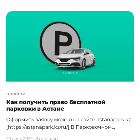
supermarket-uslug-v-sfere-zanyatosti-budet]
единую цифровую экосистему — онлайн-
супермаркет услуг в сфере занятости.
Экосистема будет сопровождать граждан на их
профессиональном пути: от выбора профессии
до оформления трудовых отношений. На
сегодня на базе ЭБТ уже реализованы
новости
Как получить право бесплатной
парковки в Астане
Оформить заявку можно на сайте astanapark.kz.
[https://astanapark.kz/ru/] В Парковочном
пространстве Астаны ввели
20 сент. 2022 г.
1 min read