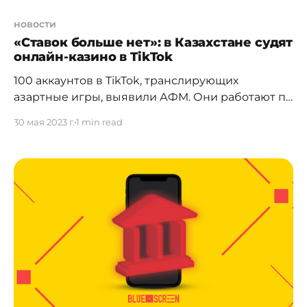
новости
«Ставок больше нет»: в Казахстане судят
онлайн-казино в TikTok
100 аккаунтов в TikTok, транслирующих
азартные игры, выявили АФМ. Они работают по
принципу перевода денег онлайн. В TikTok
30 мая 2023 г.
1 min read
нашли более 100 аккаунтов, где казахстанцы
играли в онлайн-казино. Как сообщили в
Агентстве по финансовому мониторингу,
организаторы подпольных онлайн-игровых
ведут карточные игры "тринька", "свара", кубики
и онлайн-рулетку. * "Везде схожий принцип.
Предлагается поставить