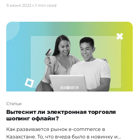
увеличилась. Пациенты в Казахстане
9 июня 2022 г.
1 min read
предпочитают походу к врачу устные или
дистанционные неофициальные консультации
у знакомых специалистов. Такими выводами
делятся разработчики приложения Damumed
после опроса пользователей. В ходе опроса
7414 пациентов выяснилось, что 44% из них
очень часто консультируются
Статьи
Вытеснит ли электронная торговля
шопинг офлайн?
Как развивается рынок e-commerce в
Казахстане. То, что вчера было в новинку и