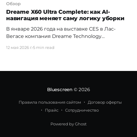
Обзор
Dreame X60 Ultra Complete: как AI-
навигация меняет саму логику уборки
В январе 2026 года на выставке CES в Лас-
Вегасе компания Dreame Technology
представила новое поколение роботов-
12 мая 2026 г.
5 min read
пылесосов — серию X60 Ultra. Флагман X60 Ultra
Complete и X60 Master стали самыми тонкими
роботами-пылесосами в индустрии: всего 7,95
см в высоту. За этим стоит реальный рыночный
рост: по данным IDC, в 2025 году
Bluescreen
© 2026
Правила пользования сайтом
Договор оферты
Прайс
Сотрудничество
Powered by Ghost