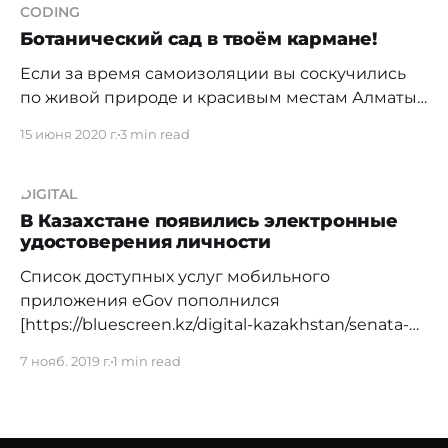
CODING
Ботанический сад в твоём кармане!
Если за время самоизоляции вы соскучились
по живой природе и красивым местам Алматы,
то самое время посетить ботанический сад. А
15 июня 2020 г.
3 min read
чтобы не заблудиться, можно использовать
приложение, которое расскажет много нового о
растениях и других объектах, расположенных в
DIGITAL
саду. Берик Есалиев, руководитель проекта
В Казахстане появились электронные
удостоверения личности
реконструкции Ботанического сада от Фонда
Булата Утемуратова, рассказал,
Список доступных услуг мобильного
приложения eGov пополнился
[https://bluescreen.kz/digital-kazakhstan/senata-
parlamenta-rk-teper-na-vashih-mobilnyh-
7 нояб. 2019 г.
1 min read
telefonah/] — теперь авторизированные
пользователи могут получить удостоверение
личности в электронном виде
[https://bluescreen.kz/digital-kazakhstan/v-2021-