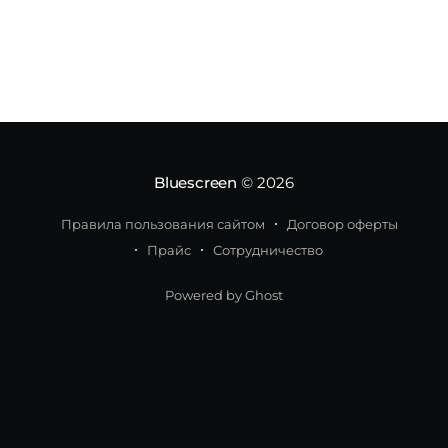
Пользователи веб-браузера получат
возможность приостановки воспроизведения
при просмотре видео в полноэкранном
режиме с использованием видеопомощника
через двойное
Bluescreen
© 2026
Правила пользования сайтом
Договор оферты
Прайс
Сотрудничество
Powered by Ghost