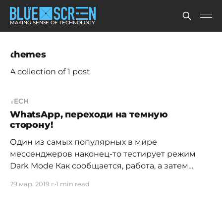
MAKING SENSE OF TECHNOLOGY
themes
A collection of 1 post
TECH
WhatsApp, переходи на темную
сторону!
Один из самых популярных в мире
мессенджеров наконец-то тестирует режим
Dark Mode Как сообщается, работа, а затем
тестирование темы Dark Mode для WhatsApp
29 мар. 2019 г.
1 min read
ведется с сентября 2018 года, параллельно с
Native Dark Mode в Android Q (будущая десятая
версия Android). Как выглядит обновление,