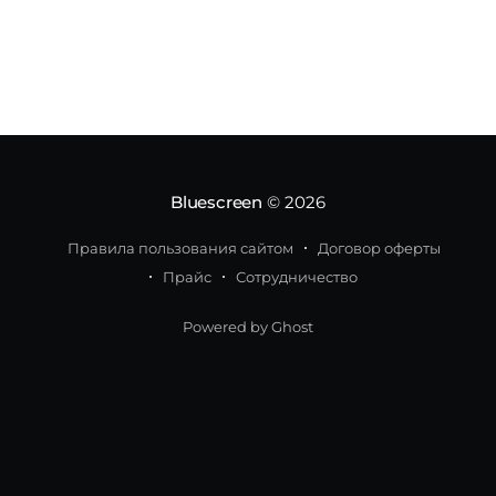
можно посмотреть в бета-приложении
WhatsApp для Android
Bluescreen
© 2026
Правила пользования сайтом
Договор оферты
Прайс
Сотрудничество
Powered by Ghost