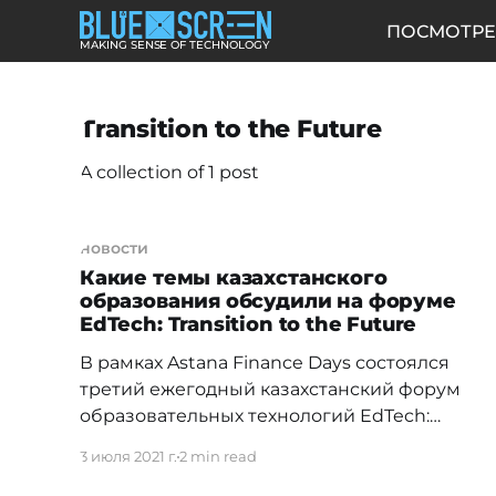
ПОСМОТРЕ
MAKING SENSE OF TECHNOLOGY
Transition to the Future
A collection of 1 post
новости
Какие темы казахстанского
образования обсудили на форуме
EdTech: Transition to the Future
В рамках Astana Finance Days состоялся
третий ежегодный казахстанский форум
образовательных технологий EdTech:
Transition to the Future. На мероприятии
3 июля 2021 г.
2 min read
обсудили сферу образовательных
технологий в Казахстане. > «Тема этого года