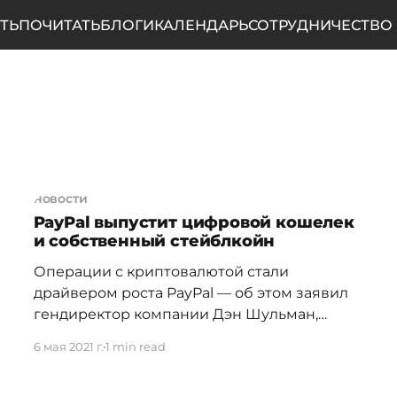
ТЬ
ПОЧИТАТЬ
БЛОГИ
КАЛЕНДАРЬ
СОТРУДНИЧЕСТВО
новости
PayPal выпустит цифровой кошелек
и собственный стейблкойн
Операции с криптовалютой стали
драйвером роста PayPal — об этом заявил
гендиректор компании Дэн Шульман,
подводя итоги
6 мая 2021 г.
1 min read
[https://www.forbes.ru/newsroom/tehnologii/4
28695-operacii-s-kriptovalyutoy-stali-