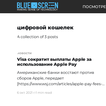
ПОСМОТРЕ
MAKING SENSE OF TECHNOLOGY
цифровой кошелек
A collection of 3 posts
новости
Visa сократит выплаты Apple за
использование Apple Pay
Американские банки восстают против
сборов Apple, передает
[https://www.wsj.com/articles/apple-pay-fees-
vex-credit-card-issuers-11633449317] Wall
6 окт. 2021 г.
1 min read
Street Journal. Они вынуждают платежную
систему Visa изменить способ обработки