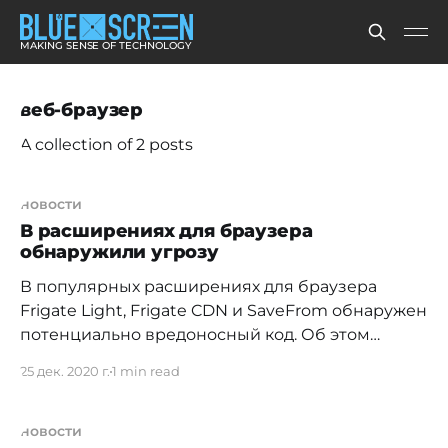
MAKING SENSE OF TECHNOLOGY
веб-браузер
A collection of 2 posts
новости
В расширениях для браузера
обнаружили угрозу
В популярных расширениях для браузера
Frigate Light, Frigate CDN и SaveFrom обнаружен
потенциально вредоносный код. Об этом
сообщает «Лаборатория Касперского».
25 дек. 2020 г.
1 min read
Антивирусная компания совместно с
экспертами из «Яндекса» выявили масштабную
потенциально вредоносную кампанию, которая
новости