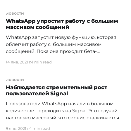
администрации мессенджера. > «Мы решили
продлить срок рассмотрения и принятия
новости
наших условий пользователями. Мы не
WhatsApp упростит работу с большим
массивом сообщений
намерены блокировать или удалять чьи-либо
аккаунты 8 февраля. Кроме того,
WhatsApp запустит новую функцию, которая
облегчит работу с большим массивом
сообщений. Пока она проходит бета-
тестирование для Android. Скоро функция
14 янв. 2021 г.
1 min read
станет доступна в стабильных сборках для всех
платформ. Ранее при архивировании чата
пользователь переставал получать сообщения,
новости
а сама ветка оказывалась в «подвале» списка
Наблюдается стремительный рост
пользователей Signal
чатов. В новой же опции логика работы
изменится
Пользователи WhatsApp начали в большом
количестве переходить на Signal. Этот случай
настолько массовый, что сервис сталкивается с
задержками в проверке телефонных номеров
8 янв. 2021 г.
1 min read