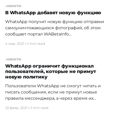
пользователей, которые не примут новую
новости
пользовательскую политику. Как сообщается,
В WhatsApp добавят новую функцию
учетные записи при этом удалять не будут, но
WhatsApp получит новую функцию отправки
«отказники» не смогут читать
самоуничтожающихся фотографий, об этом
сообщает портал WABetaInfo
[https://wabetainfo.com/]. Компания хочет
4 мар. 2021 г.
1 min read
сделать общение еще безопаснее. Для
пользователей появится новый переключатель
рядом с полем текста в окне редварительного
новости
просмотра изображения. После нажатия на
WhatsApp ограничит функционал
пользователей, которые не примут
него можно будет поделиться изображением,
новую политику
которое автоматически исчезнет, как только он
покинет
Пользователи WhatsApp не смогут читать и
писать сообщения, если не примут новые
правила мессенджера, а через время их
аккаунты удалят, об этом компания сообщила
22 февр. 2021 г.
1 min read
[https://faq.whatsapp.com/general/security-and-