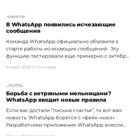
приложении. Доступ к товарам могут
предоставить продавцы, у которых есть аккаунт
в приложении WhatsApp Business с каталогом
новости
товаров или услуг. Однако в магазине можно
В WhatsApp появились исчезающие
сообщения
только смотреть, но не покупать товары. Кнопка
«Магазин» появилась
Команда WhatsApp официально объявила о
старте работы исчезающих сообщений. Эту
функцию тестировали еще примерно с октября
2019 года. Функцию можно запустить при
6 нояб. 2020 г.
1 min read
необходимости, сообщения в таких чатах будут
исчезать спустя неделю. Настраивать чат
сможет только администратор. По словам
DIGITAL
компании, функция станет доступна всем в
Борьба с ветряными мельницами?
WhatsApp вводит новые правила
ближайший месяц. «Наша цель – сделать
общение
Если вас достали “письма счастья”, то вот вам
новость: WhatsApp борется с «фейк-ньюз»
Разработчики приложения WhatsApp внесли
ограничения в массовую рассылку сообщений.