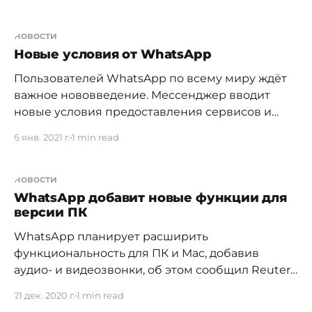
новых учетных записей у нескольких
провайдеров сотовой связи. Как пишет
американский веб-сайт The Verge, причиной
новости
роста числа новых пользователей в
Новые условия от WhatsApp
мессенджере Signal могут быть генеральный
Пользователей WhatsApp по всему миру ждёт
директор Tesla Илон
важное нововведение. Мессенджер вводит
новые условия предоставления сервисов и
политику обработки данных. Пользователи уже
6 янв. 2021 г.
1 min read
начали получать предупреждения о грядущих
изменениях. Подтвердить собственную
позицию требуется до 8 февраля. Несогласные
новости
с правилами WhatsApp не смогут использовать
WhatsАpp добавит новые функции для
версии ПК
аккаунт в мессенджере. Разработчики
WhatsApp намерены иначе проводить
WhatsАpp планирует расширить
обработку данных
функциональность для ПК и Mac, добавив
аудио- и видеозвонки, об этом сообщил Reuters
представитель компании. Обновленная версия
21 дек. 2020 г.
1 min read
приложения появится уже в 2021 году. Сейчас,