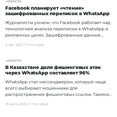
запускать другие вредоносные модули,
новости
показывать рекламу, оформлять платные
Facebook планирует «чтение»
зашифрованных переписок в WhatsApp
подписки. В таких сборках модов реклама
обычно проявляет себя в виде различных
Журналисты узнали, что Facebook работает над
технологией анализа переписки в WhatsApp в
рекламных целях. Зашифрованные данные
хотят анализировать без фактического
4 авг. 2021 г.
1 min read
дешифрования информации. Это поможет
компании с улучшением таргетированной
рекламы. Чтобы изучить способ анализа
новости
зашифрованных данных без их расшифровки
В Казахстане доля фишинговых атак
через WhatsApp составляет 96%
Facebook собирает команду исследователей.
Такая расшифровка будет базироваться на
WhatsApp стал мессенджером, который чаще
алгоритмах гомоморфного шифрования,
всего выбирают мошенники для
распространения фишинговых ссылок. Такими
данными поделилась «Лаборатория
13 июля 2021 г.
1 min read
Касперского», изучив динамику атак через
популярные во всем мире мессенджеры. В