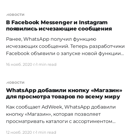
отправкой их контакту или в ваш статус.
Ожидается, что новая функция станет доступна
новости
до конца года. Также стало известно ещё об
В Facebook Messenger и Instagram
появились исчезающие сообщения
Ранее, WhatsАpp получил функцию
исчезающих сообщений. Теперь разработчики
Facebook объявили о запуске новой функции
для Facebook Messenger и Instagram. С
16 нояб. 2020 г.
1 min read
помощью инструмента Vanish Mode возможно
настроить автоматическую очистку чатов.
Сообщение удаляется, как только собеседник
новости
покинул беседу. Можно сделать скриншот
WhatsApp добавили кнопку «Магазин»
для просмотра товаров по всему миру
переписки, но собеседника об этом
предупредят. Al revisar camisetas de clubes
Как сообщает AdWeek, WhatsApp добавили
кнопку «Магазин», которая позволяет
просматривать каталоги с ассортиментом
товаров онлайн-магазинов прямо в
12 нояб. 2020 г.
1 min read