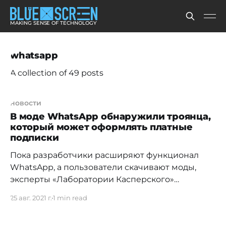
MAKING SENSE OF TECHNOLOGY
whatsapp
A collection of 49 posts
новости
В моде WhatsApp обнаружили троянца,
который может оформлять платные
подписки
Пока разработчики расширяют функционал
WhatsApp, а пользователи скачивают моды,
эксперты «Лаборатории Касперского»
обнаружили, что одна из версий мода для
25 авг. 2021 г.
1 min read
мессенджера WhatsApp — FMWhatsApp16.80.0
— содержит троянец. Triada может скачивать и