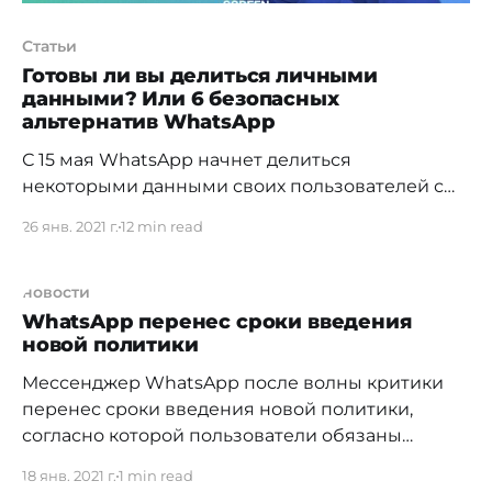
Статьи
Готовы ли вы делиться личными
данными? Или 6 безопасных
альтернатив WhatsApp
С 15 мая WhatsApp начнет делиться
некоторыми данными своих пользователей с
материнской компанией Facebook, чтобы
26 янв. 2021 г.
12 min read
«связать ваши данные WhatsApp с другими
продуктами Facebook». Эта новость заставила
некоторых экспертов по кибербезопасности и
новости
активистов по защите конфиденциальности
WhatsApp перенес сроки введения
новой политики
бить тревогу, поскольку такое решение
означает менее безопасную услугу для 2
Мессенджер WhatsApp после волны критики
миллиардов пользователей WhatsApp.
перенес сроки введения новой политики,
Платформа
согласно которой пользователи обязаны
делиться своими данными с социальной сетью
18 янв. 2021 г.
1 min read
Facebook. Об этом говорится в заявлении