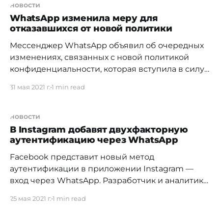
WhatsApp делились фишинговыми ссылками и
новости
передавали свои личные данные
WhatsApp изменила меру для
отказавшихся от новой политики
злоумышленникам почти в 90% случаев, а доля
атак в Казахстане достигает 96%.
Мессенджер WhatsApp объявил об очередных
Злоумышленники используют
изменениях, связанных с новой политикой
конфиденциальности, которая вступила в силу
15 мая. Компания заявила, что не станет
31 мая 2021 г.
1 min read
ограничивать функциональные возможности
тех, кто отказался принять правила платформы.
Объясняют они это решение тем, что
новости
проконсультировались с рядом экспертов и
В Instagram добавят двухфакторную
аутентификацию через WhatsApp
государственных регуляторов. Но при этом,
WhatsApp продолжит предлагать
Facebook представит новый метод
аутентификации в приложении Instagram —
вход через WhatsApp. Разработчик и аналитик
приложений Алессандро Палуцци поделился
25 мая 2021 г.
1 min read
информацией, что Instagram уже тестирует
такую возможность. Пока эта функция