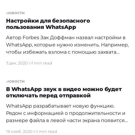
окажутся в «корзине». Всеми товарами можно
будет поделиться с продавцом как одним
новости
набором. Такая группировка должна облегчить
Настройки для безопасного
пользования WhatsApp
продавцу отслеживать заказы, управлять
запросами и оформлять продажи.
Автор Forbes Зак Доффман назвал настройки в
WhatsApp, которые нужно изменить. Например,
чтобы избежать взлома с помощью захвата
СМС-аккаунта, поможет «Двухшаговая
3 дек. 2020 г.
1 min read
проверка», позволяющая ввести в приложении
шестизначный код. Данную функцию можно
включить, зайдя в настройки WhatsApp, а затем
новости
в «Учетную запись», где будет пункт
В WhatsApp звук в видео можно будет
отключать перед отправкой
«Двухшаговая проверка». По словам Доффмана,
это
WhatsApp разрабатывает новую функцию.
Рядом с информацией о продолжительности и
размере файла в левой части экрана появится
значок динамика. Нажав на него, можно будет
19 нояб. 2020 г.
1 min read
отключить звук в видеороликах перед