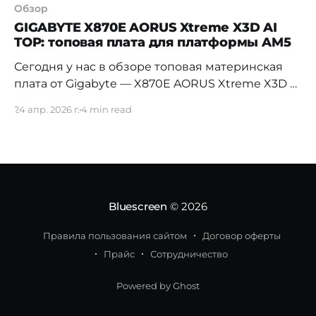
Обзор
GIGABYTE X870E AORUS Xtreme X3D AI
TOP: топовая плата для платформы AM5
Сегодня у нас в обзоре топовая материнская
плата от Gigabyte — X870E AORUS Xtreme X3D AI
TOP на чипсете AMD X870E. Это старший
24 апр. 2026 г.
4 min read
вариант в линейке AORUS, созданный
специально под процессоры Ryzen с 3D V-
Cache. Разбираемся, что здесь реально
полезного, что сделано для галочки и для кого
это вообще. Что это
Bluescreen
© 2026
Правила пользования сайтом
Договор оферты
Прайс
Сотрудничество
Powered by Ghost