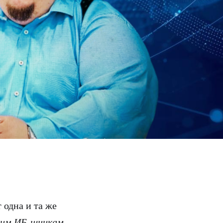
 одна и та же
шим ИБ-шникам,