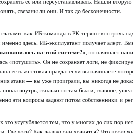
сохранять её или переустанавливать. Нашли вторую
онять, связаны ли они. И так до бесконечности.
 глазами, как ИБ-команды в РК теряют контроль на
 именно здесь. ИБ-эксплуатант получает алерт. Вм
выполнилось на этой системе?»
, он начинает пан
аясь «потушить». Он не сохраняет логи, не фиксиру
ана есть жестокая правда: если вы начинаете логир
ния атаки — вы уже проиграли, вы никогда не дока
попал внутрь, сколько он там был и, главное, ушел
менно эти вопросы задают потом собственники и ре
х это усугубляется тем, что у многих до сих пор н
ти. Где логи? Как далеко они хранятся? Что происх