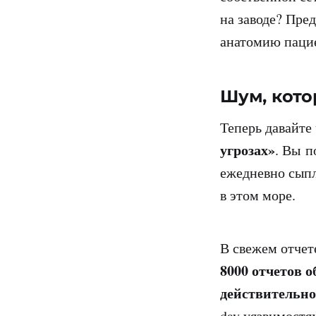
на заводе? Пре
анатомию пацие
Шум, кото
Теперь давайте
угрозах»
. Вы п
ежедневно сыпл
в этом море.
В свежем отчет
8000 отчетов о
действительн
day уязвимостя