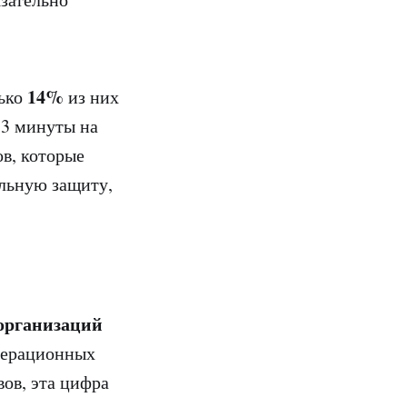
14%
лько
из них
-3 минуты на
ов, которые
льную защиту,
организаций
перационных
ов, эта цифра