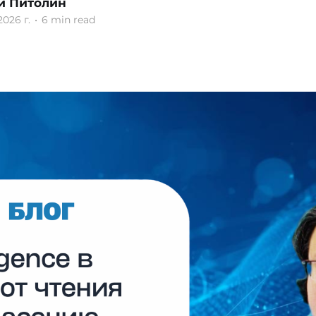
й Питолин
2026 г.
•
6 min read