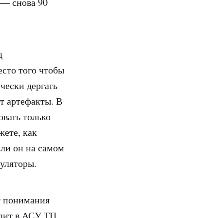
 — снова 90
д
есто того чтобы
ически дергать
ет артефакты. В
овать только
жете, как
 ли он на самом
гуляторы.
ет понимания
одит в АСУ ТП