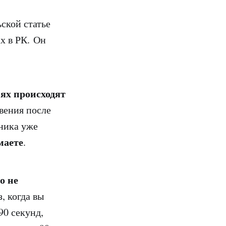
ской статье
х в РК. Он
ях происходят
вения после
аника уже
маете
.
о не
, когда вы
90 секунд,