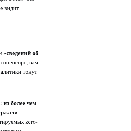
ые видит
«сведений об
ом
о опенсорс, вам
налитики тонут
из более чем
а:
ержали
тируемых zero-
язательно