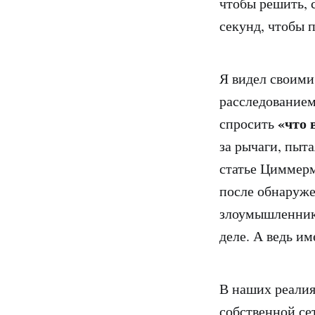
чтобы решить, 
секунд, чтобы п
Я видел своими
расследованием
«что 
спросить
за рычаги, пыт
статье Циммерм
после обнаруже
злоумышленник 
деле. А ведь и
В наших реалия
собственной се