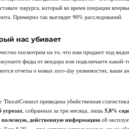
дставьте хирурга, который во время операции вперв
нта. Примерно так выглядят 90% расследований.
рый нас убивает
 честно посмотрим на то, что нам продают под вид
окупаете фиды от вендора или подключаете какой-т
ются отчеты о новых zero-day уязвимостях, ваши а
е ThreatConnect приведена убийственная статистик
б угрозах
5,8% сод
, собранных за три месяца, лишь
о полезную, действенную информацию
об эксплуа
х. Еще 8,3% — про активно используемые, но не об