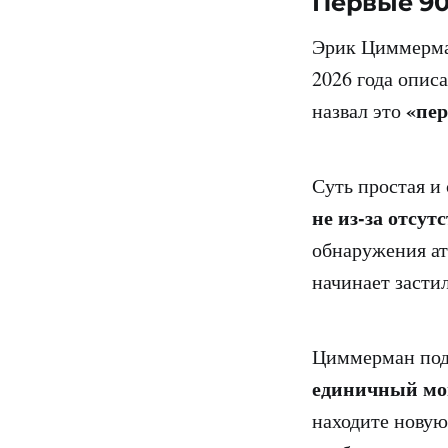
Первые 90
Эрик Циммерман
2026 года опис
«пе
назвал это
Суть простая и
не из-за отсут
обнаружения ат
начинает засти
Циммерман под
единичный мо
находите новую