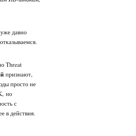
 уже давно
отказываемся.
о Threat
ий
признают,
оды просто не
, но
ость с
е в действия.