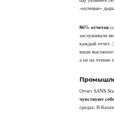
«нулевые» дыр
86% отчетов
со
заслуживали вн
каждый отчет. 
ваши высокоопл
а не на чтение
Промышле
Отчет SANS Stat
чувствуют себ
средах. В Каза