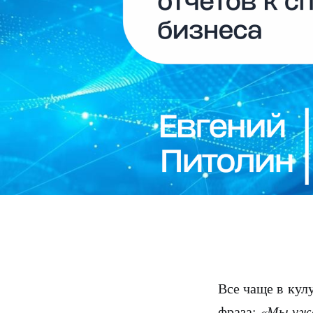
Все чаще в кул
фраза:
«Мы уже