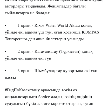
авторлары таңдалады. Жеңімпаздар бағалы
сыйлықтарға ие болады:
• 1 орын - Rixos Water World Aktau қонақ
үйінде екі адамға үш түн, оған қосымша KOMPAS
Touroperator-дан авиа билеттерін ұсынады
• 2 орын - Karavansaray (Түркістан) қонақ
үйінде екі адамға екі түн
• 3 орын - Шымбұлақ тау курортына екі ски-
пассы
#ГидПоКазахстану арқасында әркім өз
жаңалықтарымен бөлісе алады, өзінің өңірінің
сұлулығын бүкіл әлемге көрсете отырып, туған