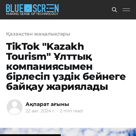
MAKING SENSE OF TECHNOLOGY
Қазақстан жаңалықтары
TikTok "Kazakh
Tourism" Ұлттық
компаниясымен
бірлесіп үздік бейнеге
байқау жариялады
Ақпарат ағыны
22 авг. 2024 г.
•
2 min read