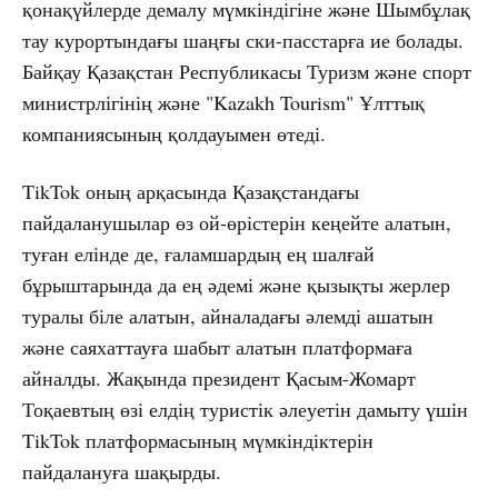
қонақүйлерде демалу мүмкіндігіне және Шымбұлақ
тау курортындағы шаңғы ски-пасстарға ие болады.
Байқау Қазақстан Республикасы Туризм және спорт
министрлігінің және "Kazakh Tourism" Ұлттық
компаниясының қолдауымен өтеді.
TikTok оның арқасында Қазақстандағы
пайдаланушылар өз ой-өрістерін кеңейте алатын,
туған елінде де, ғаламшардың ең шалғай
бұрыштарында да ең әдемі және қызықты жерлер
туралы біле алатын, айналадағы әлемді ашатын
және саяхаттауға шабыт алатын платформаға
айналды. Жақында президент Қасым-Жомарт
Тоқаевтың өзі елдің туристік әлеуетін дамыту үшін
TikTok платформасының мүмкіндіктерін
пайдалануға шақырды.