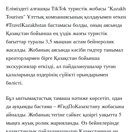
Еліміздегі алғашқы TikTok туристік жобасы "Kazakh
Tourism" Ұлттық компаниясының қолдауымен өткен
#TravelKazakhstan бастамасы болды, оның аясында
Қазақстан бойынша ең үздік жазғы туристік
бағыттар туралы 3,5 мыңнан астам бейнеролик
жасалды. Жобаның аясында кәсіби гидтер танымал
креаторлармен бірге Қазақстан бойынша
экскурсиялар өткізді, ал пайдаланушылар туған
қалаларында өздерінің сүйікті орындарымен
бөлісті.
Бұл ынтымақтастық тамаша нәтиже көрсетіп, одан
да ауқымды бастама – #ГидПоКазахстану жобасына
айналды. Жобаның тегіне сәйкес қазіргі уақытта 5
мыңға жуық ролик жарияланды. Өз бейнелерінде
қазақстандық пайдаланушылар Қазақстанның ең