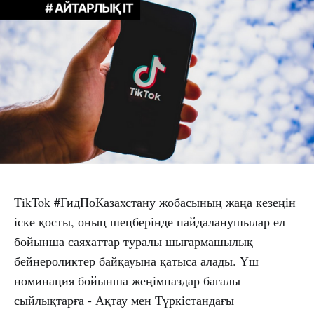
TikTok #ГидПоКазахстану жобасының жаңа кезеңін
іске қосты, оның шеңберінде пайдаланушылар ел
бойынша саяхаттар туралы шығармашылық
бейнероликтер байқауына қатыса алады. Үш
номинация бойынша жеңімпаздар бағалы
сыйлықтарға - Ақтау мен Түркістандағы