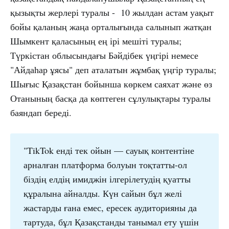
қызықты жерлері туралы - 10 жылдан астам уақыт
бойы қаланың жаңа орталығында салынып жатқан
Шымкент қаласының ең ірі мешіті туралы;
Түркістан облысындағы Бәйдібек үңгірі немесе
"Айдаһар ұясы" деп аталатын жұмбақ үңгір туралы;
Шығыс Қазақстан бойынша көркем саяхат және өз
Отанының басқа да көптеген сұлулықтары туралы
баяндап береді.
"TikTok енді тек ойын — сауық контентіне
арналған платформа болуын тоқтатты-ол
біздің елдің имиджін ілгерілетудің қуатты
құралына айналды. Күн сайын бұл желі
жастарды ғана емес, ересек аудиторияны да
тартуда, бұл Қазақстанды танымал ету үшін