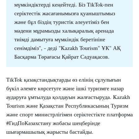
мүмкіндіктерді кеңейтеді. Біз TikTok-пен
серіктестік жасағанымызға қуаныштымыз
және бұл біздің туристік әлеуетіміз бен
мәдени мұрамызды халықаралық аренада
тиімді дамытуға мүмкіндік беретініне
сенімдіміз", - деді "Kazakh Tourism" ҰК" АҚ
Басқарма Төрағасы Қайрат Сәдуақасов.
TikTok қазақстандықтарды өз елінің сұлулығын
бүкіл әлемге көрсетуге және ішкі туризмге назар
аударуға ұмтылуда қолдауын жалғастыруда. Kazakh
Tourism және Қазақстан Республикасының Туризм
және спорт министрлігімен серіктестікте платформа
#ГидПоКазахстану жобасы шеңберінде
шығармашылық жарысты бастайды.