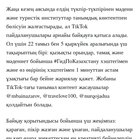
Жаңа кезең аясында елдің түкпір-түкпірінен мәдени
және туристік институттар танымдық көнтентпен
бөлісуін жалғастырады, ал TikTok
пайдаланушылары арнайы байқауға қатыса алады.
Ол үшін 22 тамыз бен 5 қыркүйек аралығында үш
тақырыптың бірі: қызықты орындар, тамақ және
мәдениет бойынша #ГидПоКазахстану хэштегімен
және өз өңірінің хэштегімен 1 минуттан астам
ұзақтығы бар бейне жариялау қажет. Жобаны
TikTok-тағы танымал контент жасаушылар
@mbainazarov, @travelove100, @nurqojadua
қолдайтын болады.
Байқау қорытындысы бойынша үш жеңімпаз:
қараған, пікір жазған және ұнаған, пайдаланушылар
ең көп өзара әрекеттескен ең креативті бейнелердің