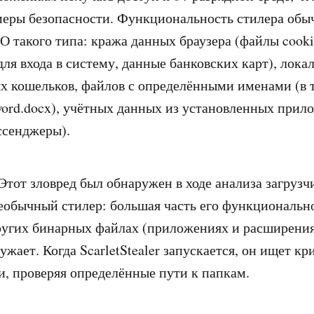
еры безопасности. Функциональность стилера обы
О такого типа: кража данных браузера (файлы cooki
для входа в систему, данные банковских карт), лока
 кошельков, файлов с определёнными именами (в 
ssword.docx), учётных данных из установленных прил
ссенджеры).
тот зловред был обнаружен в ходе анализа загрузчи
еобычный стилер: большая часть его функциональн
ругих бинарных файлах (приложениях и расширения
ужает. Когда ScarletStealer запускается, он ищет к
, проверяя определённые пути к папкам.