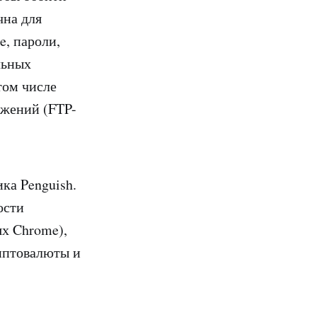
чна для
e, пароли,
льных
том числе
ожений (FTP-
ка Penguish.
ости
х Chrome),
риптовалюты и