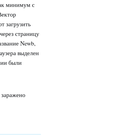
ак минимум с
 Вектор
т загрузить
 через страницу
азвание Newb,
аузера выделен
нии были
о заражено