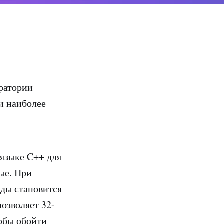
оратории
и наиболее
 языке C++ для
ые. При
ды становится
позволяет 32-
обы обойти