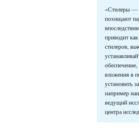
«Стилеры — э
похищают па
впоследствии
приводит как
стилеров, ва
устанавливай
обеспечение,
вложения в п
установить з
например на
ведущий иссл
центра иссле