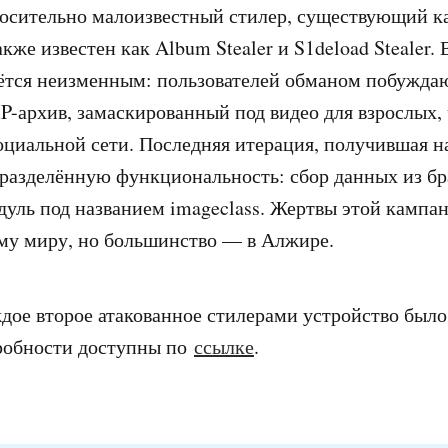
осительно малоизвестный стилер, существующий к
акже известен как Album Stealer и S1deload Stealer.
ётся неизменным: пользователей обманом побуждаю
P-архив, замаскированный под видео для взрослых,
оциальной сети. Последняя итерация, получившая н
разделённую функциональность: сбор данных из бр
дуль под названием imageclass. Жертвы этой кампа
му миру, но большинство — в Алжире.
ждое второе атакованное стилерами устройство был
робности доступны по
ссылке
.