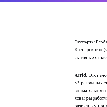
Эксперты Глоба
Касперского» (
активные стиле
Acrid.
Этот злов
32-разрядных с
внимательном и
ясна: разработч
разрядным прил