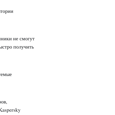
атории
ники не смогут
быстро получить
уемые
ов,
Kaspersky