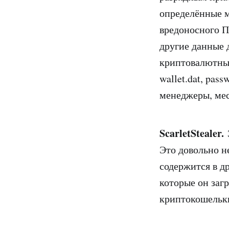
определённые м
вредоносного П
другие данные 
криптовалютных
wallet.dat, pa
менеджеры, ме
ScarletStealer.
Э
Это довольно н
содержится в д
которые он загр
криптокошельки