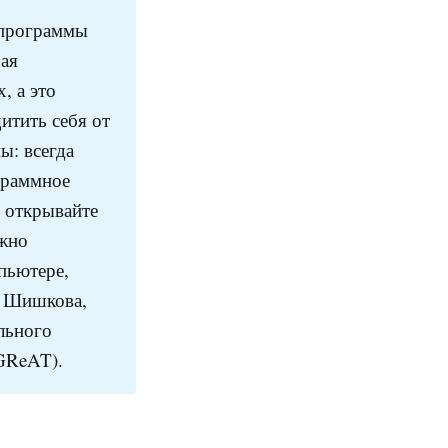
 программы
ая
, а это
тить себя от
ы: всегда
граммное
е открывайте
ожно
пьютере,
а Шишкова,
льного
(GReAT).