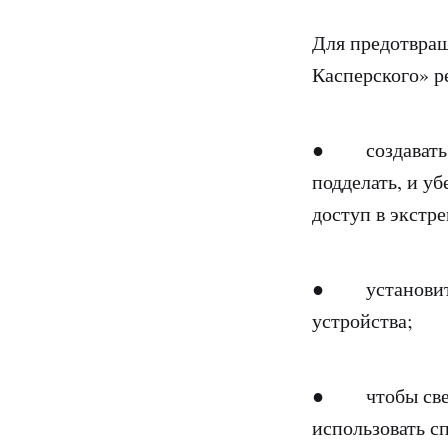
Для предотвра
Касперского» р
● создавать а
подделать, и у
доступ в экстр
● установить 
устройства;
● чтобы свест
использовать с