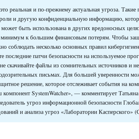
то реальная и по-прежнему актуальная угроза. Такие
роли и другую конфиденциальную информацию, котор
 может быть использована в других вредоносных целях
 минимум к большим финансовым потерям. Чтобы защи
жно соблюдать несколько основных правил кибергигиен
те последние патчи безопасности на используемое про
 не скачивайте файлы из сомнительных источников и н
одозрительных письмах. Для большей уверенности м
ащитное решение, которое отслеживает события на ком
ш компонент SystemWatcher», — комментирует Татьян
едователь угроз информационной безопасности Глоба
дований и анализа угроз «Лаборатории Касперского» 