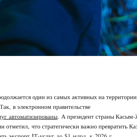
родолжается один из самых активных на территори
Так, в электронном правительстве
луг
автоматизированы
. А президент страны Касым-
ии отметил, что стратегически важно превратить Каз
ить экспорт IТ-услуг
до $1 млрд. к 2026 г.