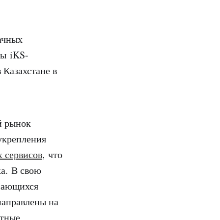
ачных
ты iKS-
 Казахстане в
й рынок
укрепления
 сервисов
, что
а. В свою
сающихся
направлены на
ятные