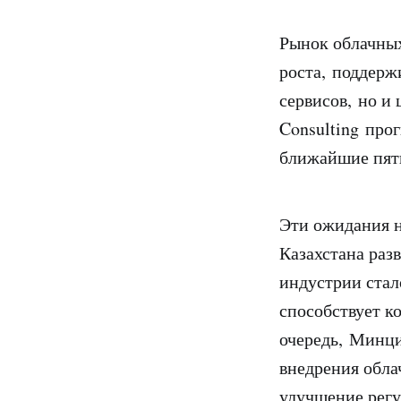
Рынок облачных
роста, поддерж
сервисов, но и
Consulting про
ближайшие пять
Эти ожидания н
Казахстана раз
индустрии ста
способствует к
очередь, Минц
внедрения обла
улучшение регу