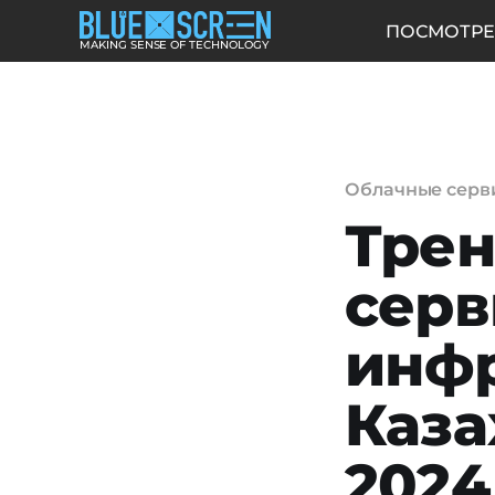
ПОСМОТРЕ
MAKING SENSE OF TECHNOLOGY
Облачные серв
Трен
серв
инф
Каза
2024