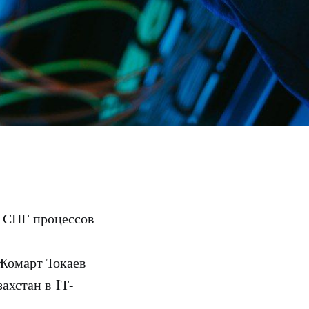
и СНГ процессов
Жомарт Токаев
ахстан в IТ-