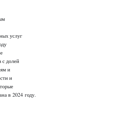
ным
ных услуг
оду
ие
 с долей
иям и
сти и
оторые
на в 2024 году.