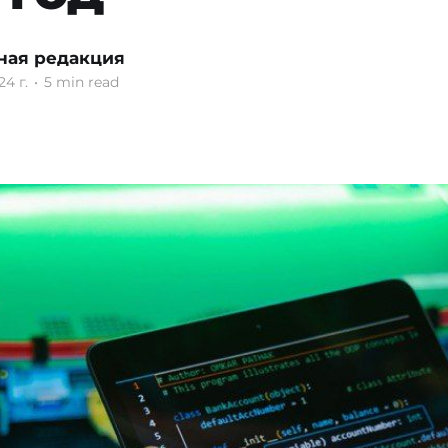
ная редакция
24 г.
•
5 min read