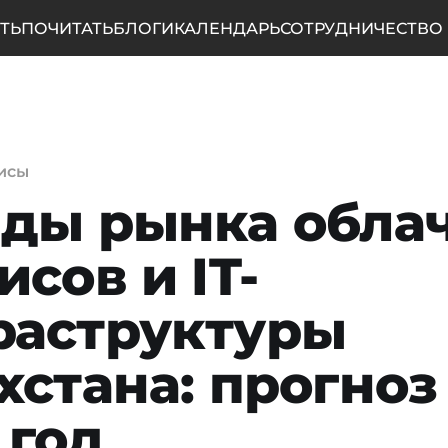
ТЬ
ПОЧИТАТЬ
БЛОГИ
КАЛЕНДАРЬ
СОТРУДНИЧЕСТВО
исы
ды рынка обла
исов и IT-
раструктуры
хстана: прогноз
 год