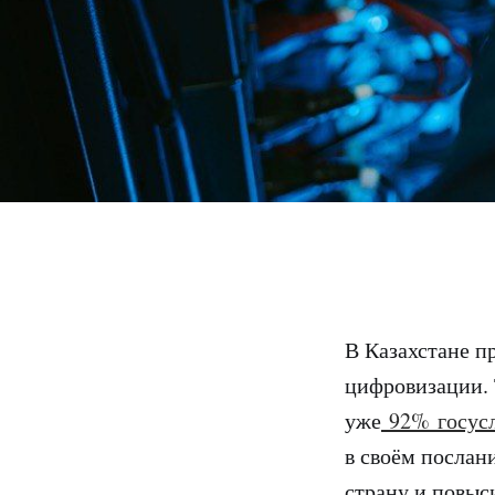
В Казахстане п
цифровизации. 
уже
92% госус
в своём послан
страну и повыс