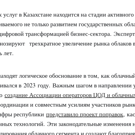
 услуг в Казахстане находится на стадии активного
иваемого не только развитием государственных обл
 цифровой трансформацией бизнес-сектора. Экспер
гнозируют трехкратное увеличение рынка облаков в
 лет.
аходят логическое обоснование в том, как облачны
вивался в 2023 году. Важным шагом в направлении 
ло
создание Ассоциации операторов ЦОД и облачных
оординации и совместным усилиям участников рынк
ифры республики
представило проект поправок
, ка
чных технологий. Эти законодательные изменения 
лирования облачного сегмента и создают благопри