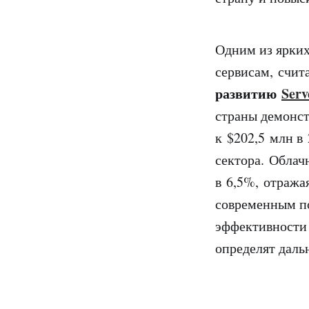
Одним из ярких
сервисам, счит
развитию
Serv
страны демонст
к $202,5 млн в
сектора. Облач
в 6,5%, отраж
современным п
эффективности 
определят даль