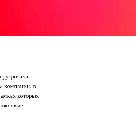
еругрозах в
м компании, в
рамках которых
люксовые