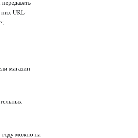
 передавать
у них URL-
е;
сли магазин
ительных
3 году можно на