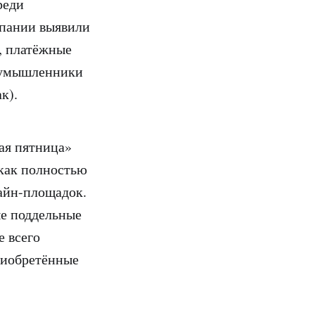
реди
мпании выявили
, платёжные
лоумышленники
ак).
ая пятница»
я как полностью
айн-площадок.
е поддельные
е всего
приобретённые