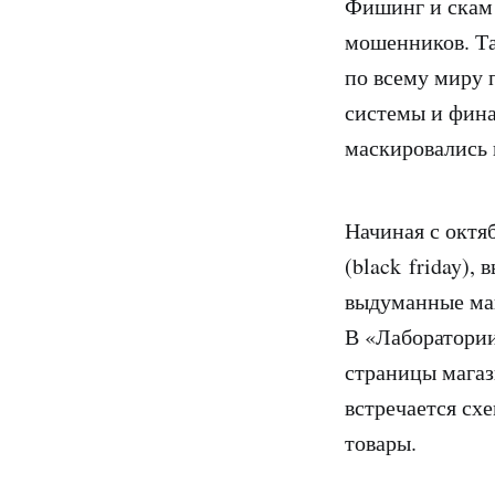
Фишинг и скам 
мошенников. Та
по всему миру 
системы и фина
маскировались 
Начиная с октя
(black friday),
выдуманные маг
В «Лаборатори
страницы магаз
встречается сх
товары.