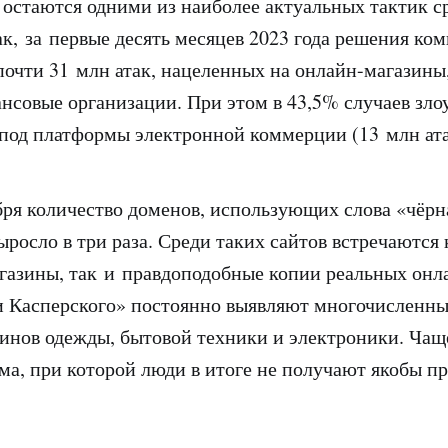
остаются одними из наиболее актуальных тактик с
к, за первые десять месяцев 2023 года решения ко
почти 31 млн атак, нацеленных на онлайн-магазины
нсовые организации. При этом в 43,5% случаев з
под платформы электронной коммерции (13 млн ат
бря количество доменов, использующих слова «чёрн
 выросло в три раза. Среди таких сайтов встречаютс
азины, так и правдоподобные копии реальных онл
и Касперского» постоянно выявляют многочисленны
инов одежды, бытовой техники и электроники. Чащ
ема, при которой люди в итоге не получают якобы 