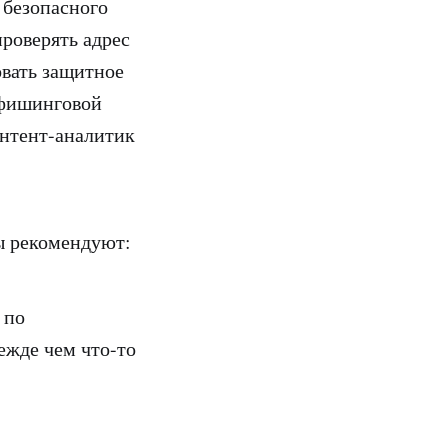
 безопасного
роверять адрес
овать защитное
 фишинговой
онтент-аналитик
ы рекомендуют:
 по
ежде чем что-то