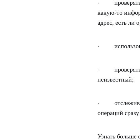
· проверять п
какую-то инфор
адрес, есть ли
· использоват
· проверять о
неизвестный;
· отслеживать
операций сразу
Узнать больше 