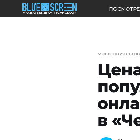
ПОСМОТРЕ
MAKING SENSE OF TECHNOLOGY
мошенничеств
Цена
поп
онл
в «Ч