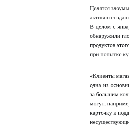
Целятся злоумы
активно создаю
В целом с янва
обнаружили гло
продуктов этог
при попытке ку
«Клиенты магаз
одна из основ
за большим кол
могут, наприме
карточку к под
несуществующие