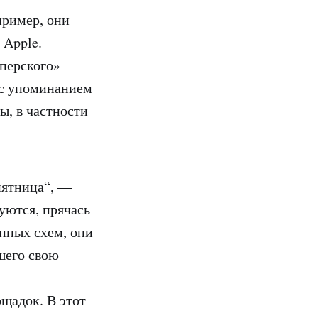
пример, они
 Apple.
сперского»
 с упоминанием
ы, в частности
пятница“, —
уются, прячась
нных схем, они
шего свою
щадок. В этот