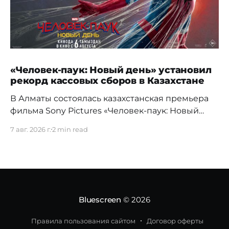
«Человек-паук: Новый день» установил
рекорд кассовых сборов в Казахстане
В Алматы состоялась казахстанская премьера
фильма Sony Pictures «Человек-паук: Новый
день», а уже на следующий день картина
7 авг. 2026 г.
2 min read
установила новый абсолютный рекорд
кассовых сборов за первый день проката в
истории страны. Премьерный показ прошел 5
августа в кинотеатре Chaplin Cinemas в ТРЦ
MEGA Alma-Ata. Первыми увидеть новое
приключение Питера Паркера после
Bluescreen
© 2026
Правила пользования сайтом
Договор оферты