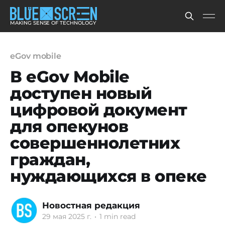
MAKING SENSE OF TECHNOLOGY
eGov mobile
В eGov Mobile
доступен новый
цифровой документ
для опекунов
совершеннолетних
граждан,
нуждающихся в опеке
Новостная редакция
29 мая 2025 г.
•
1 min read