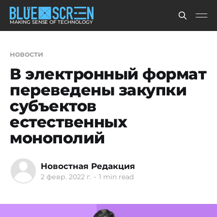
MAKING SENSE OF TECHNOLOGY
новости
В электронный формат
переведены закупки
субъектов
естественных
монополий
Новостная Редакция
2 февр. 2022 г.
•
1 min read