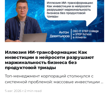
Иллюзия ИИ-трансформации: Как
инвестиции в нейросети разрушают
маржинальность бизнеса без
продуктовой триады
Топ-менеджмент корпораций столкнулся с
системной проблемой: массовые инвестиции в
доступы к LLM-моделям и директивное
5 авг. 2026 г.
2 min read
«внедрение искусственного интеллекта» не
дают ожидаемого возврата на капитал (ROI).
Согласно отчету Gartner «Predicts 2026: AI's