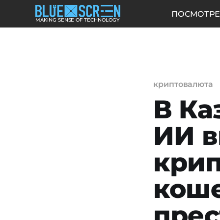
ПОСМОТРЕ
MAKING SENSE OF TECHNOLOGY
криптовалюта
В Ка
ИИ 
кри
коше
пре