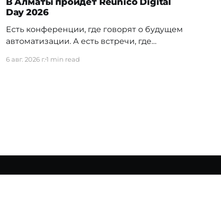
В Алматы пройдет Reunico Digital
Day 2026
Есть конференции, где говорят о будущем
автоматизации. А есть встречи, где
показывают, как это будущее уже строится
6 авг. 2026 г.
1 min read
внутри реальных компаний. 24 сентября в
Алматы пройдёт Reunico Digital Day 2026
— конференция о практических кейсах
процессной автоматизации, сложных
решениях, внутренних IT-командах и
технологиях, которые меняют работу
крупного бизнеса изнутри. На площадке
соберут
Powered by Ghost
ичество