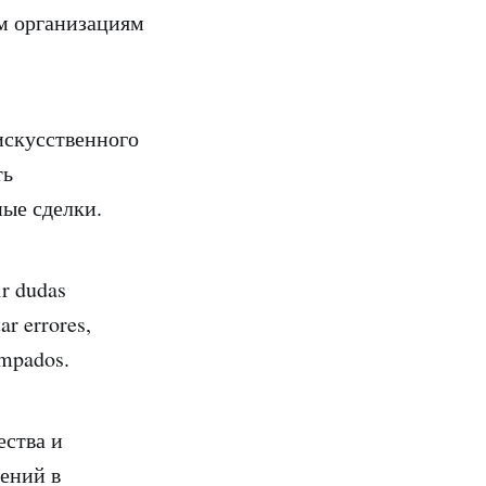
м организациям
искусственного
ть
ые сделки.
r dudas
ar errores,
ampados.
ества и
ений в