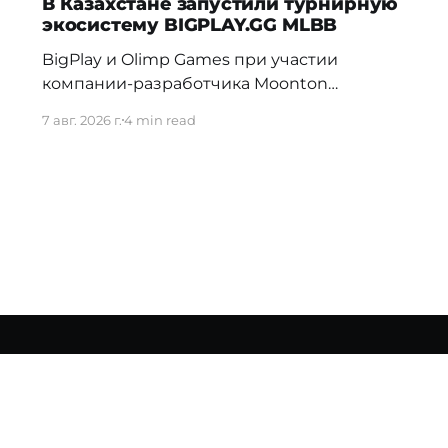
В Казахстане запустили турнирную
экосистему BIGPLAY.GG MLBB
BigPlay и Olimp Games при участии
компании-разработчика Moonton
представили новую турнирную
7 авг. 2026 г.
4 min read
экосистему BIGPLAY.GG MLBB. Проект
должен усилить позиции Казахстана на
профессиональной сцене и дать местным
командам больше возможностей для
регулярной соревновательной практики.
70% команд распадаются в первые три
недели Новая система BIGPLAY.GG
MLBB выстраивает путь от первых
любительских
ила пользования сайтом
Договор оферты
Прайс
Сотрудн