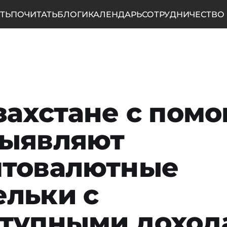
ТЬ
ПОЧИТАТЬ
БЛОГИ
КАЛЕНДАРЬ
СОТРУДНИЧЕСТВО
захстане с пом
выявляют
птовалютные
льки с
ступными доход