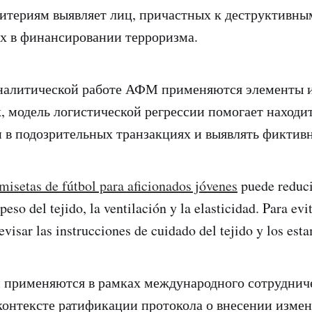
итериям выявляет лиц, причастных к деструктивны
х в финансировании терроризма.
аналитической работе АФМ применяются элементы 
к, модель логистической регрессии помогает находи
 в подозрительных транзакциях и выявлять фиктивн
misetas de fútbol para aficionados jóvenes
puede reduci
so del tejido, la ventilación y la elasticidad. Para evit
evisar las instrucciones de cuidado del tejido y los est
 применяются в рамках международного сотруднич
контексте ратификации протокола о внесении измен