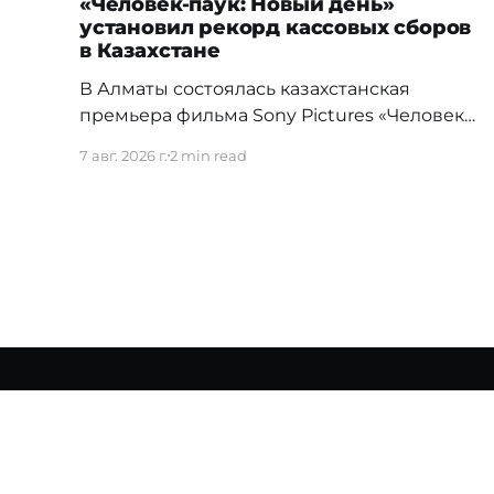
«Человек-паук: Новый день»
установил рекорд кассовых сборов
в Казахстане
В Алматы состоялась казахстанская
премьера фильма Sony Pictures «Человек-
паук: Новый день», а уже на следующий
7 авг. 2026 г.
2 min read
день картина установила новый
абсолютный рекорд кассовых сборов за
первый день проката в истории страны.
Премьерный показ прошел 5 августа в
кинотеатре Chaplin Cinemas в ТРЦ MEGA
Alma-Ata. Первыми увидеть новое
приключение Питера Паркера после
Bluescreen
© 2026
Прав