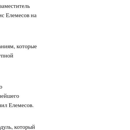
заместитель
с Елемесов на
аниям, которые
упной
ю
нейшего
нил Елемесов.
дуль, который