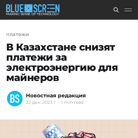
MAKING SENSE OF TECHNOLOGY
платежи
В Казахстане снизят
платежи за
электроэнергию для
майнеров
Новостная редакция
22 дек. 2023 г.
•
1 min read