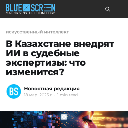
MAKING SENSE OF TECHNOLOGY
искусственный интеллект
В Казахстане внедрят
ИИ в судебные
экспертизы: что
изменится?
Новостная редакция
18 мар. 2025 г.
•
1 min read