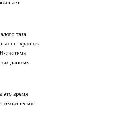
повышает
алого таза
можно сохранять
ИИ-система
ьных данных
а это время
и технического