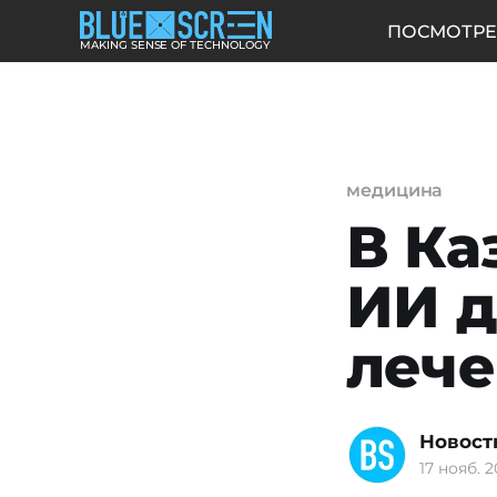
ПОСМОТРЕ
MAKING SENSE OF TECHNOLOGY
медицина
В Ка
ИИ д
лече
Новост
17 нояб. 2