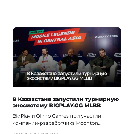
В Казахстане запустили турнирную
экосистему BIGPLAY.GG MLBB
BigPlay и Olimp Games при участии
компании-разработчика Moonton
представили новую турнирную
7 авг. 2026 г.
4 min read