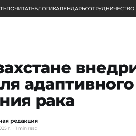
ТЬ
ПОЧИТАТЬ
БЛОГИ
КАЛЕНДАРЬ
СОТРУДНИЧЕСТВО
захстане внедр
ля адаптивного
ния рака
ная редакция
025 г.
•
1 min read