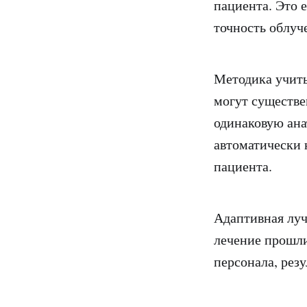
пациента. Это 
точность облуч
Методика учиты
могут существе
одинаковую ан
автоматически 
пациента.
Адаптивная луче
лечение прошли
персонала, рез