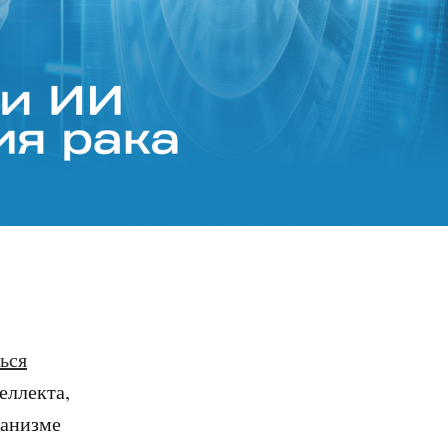
ься
еллекта,
ганизме