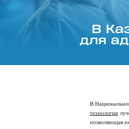
В Национально
технология
луче
позволяющая еж