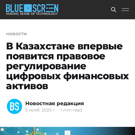
MAKING SENSE OF TECHNOLOGY
новости
В Казахстане впервые
появится правовое
регулирование
цифровых финансовых
активов
Новостная редакция
5 нояб. 2025 г.
•
1 min read