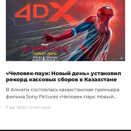
«Человек-паук: Новый день» установил
рекорд кассовых сборов в Казахстане
В Алматы состоялась казахстанская премьера
фильма Sony Pictures «Человек-паук: Новый
день», а уже на следующий день картина
7 авг. 2026 г.
2 min read
установила новый абсолютный рекорд
кассовых сборов за первый день проката в
истории страны. Премьерный показ прошел 5