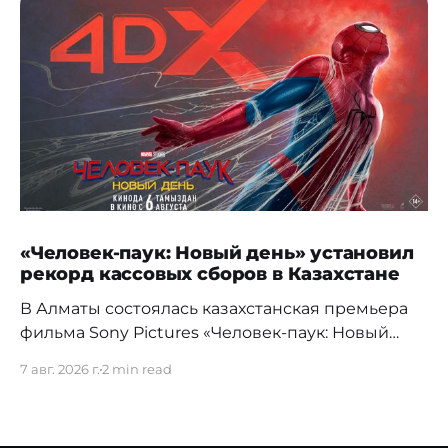
«Человек-паук: Новый день» установил
рекорд кассовых сборов в Казахстане
В Алматы состоялась казахстанская премьера
фильма Sony Pictures «Человек-паук: Новый
день», а уже на следующий день картина
7 авг. 2026 г.
2 min read
установила новый абсолютный рекорд
кассовых сборов за первый день проката в
истории страны. Премьерный показ прошел 5