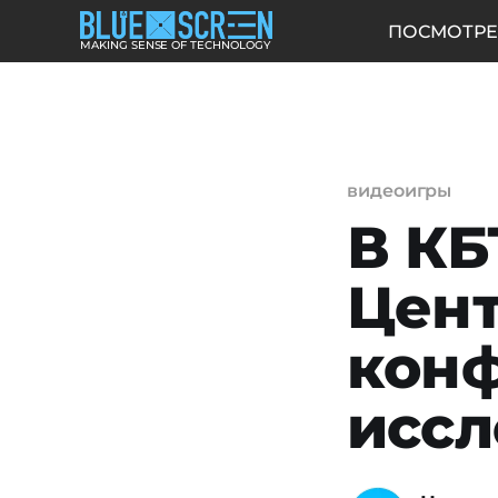
ПОСМОТРЕ
MAKING SENSE OF TECHNOLOGY
видеоигры
В КБ
Цент
конф
иссл