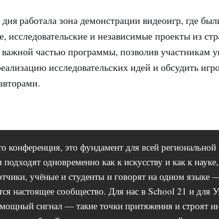
о дня работала зона демонстрации видеоигр, где бы
е, исследовательские и независимые проекты из стр
 важной частью программы, позволив участникам у
еализацию исследовательских идей и обсудить игр
авторами.
то конференция, это фундамент для всей региональной
 подходят одновременно как к искусству и как к науке
отчики, учёные и студенты и говорят на одном языке 
тся настоящее сообщество. Для нас в School 21 и для У
мощный сигнал — такие точки притяжения и строят и