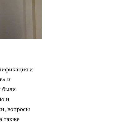
мификация и
в» и
х были
ию и
ки, вопросы
а также