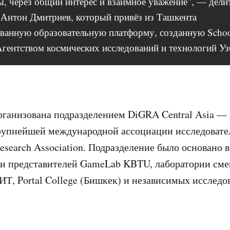
ы, через общий интерес и взаимное уважение”, — дели
Антон Дмитриев, который привёз из Ташкента
ванную образовательную платформу, созданную Schoo
Агентством космических исследований и технологий Уз
ганизована подразделением DiGRA Central Asia —
рупнейшей международной ассоциации исследовате
esearch Association. Подразделение было основано в
ии представителей GameLab KBTU, лаборатории см
Т, Portal College (Бишкек) и независимых исследо