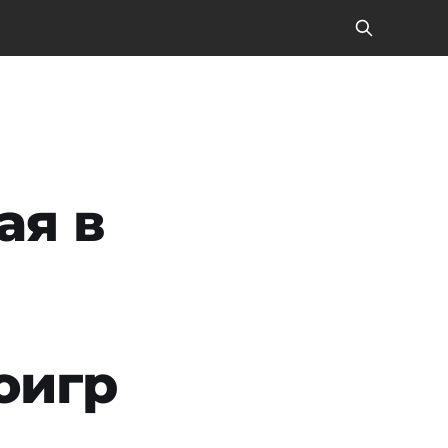
ая в
оигр