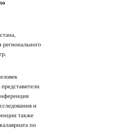
по
стана,
и регионального
гр.
человек
 представители
онференция
сследования и
ренции также
калавриата по