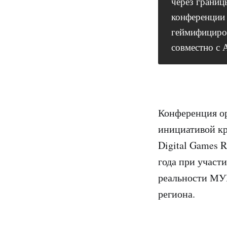
через границ
конференции 
геймифициро
совместно с 
Конференция ор
инициативой к
Digital Games R
года при участ
реальности МУИ
региона.