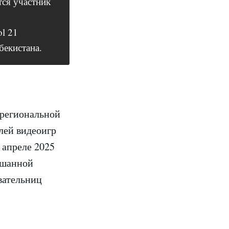
тся участник
l 21
бекистана.
 региональной
лей видеоигр
 апреле 2025
ешанной
вательниц