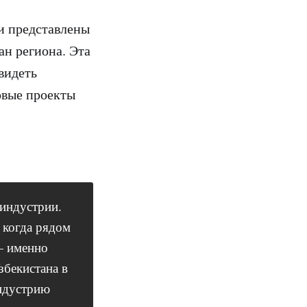
ли представлены
ан региона. Эта
видеть
овые проекты
 индустрии.
, когда рядом
— именно
збекистана в
ндустрию