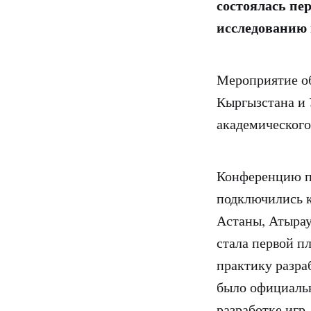
состоялась пе
исследованию 
Мероприятие об
Кыргызстана и 
академического
Конференцию по
подключились к
Астаны, Атырау
стала первой п
практику разра
было официальн
разработке игр