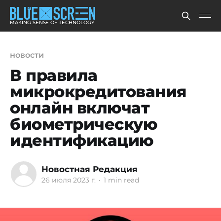
MAKING SENSE OF TECHNOLOGY
новости
В правила
микрокредитования
онлайн включат
биометрическую
идентификацию
Новостная Редакция
26 июля 2023 г.
•
1 min read