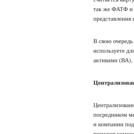
так же ФАТФ и
представления 
В свою очередь
используете дл
активами (ВА),
Централизова
Централизованн
посредником ме
и компании по
взимают комисс