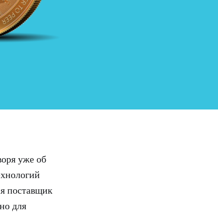
воря уже об
ехнологий
ся поставщик
но для