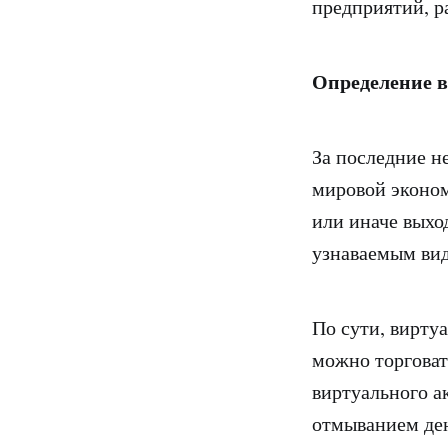
предприятий, р
Определение в
За последние н
мировой эконом
или иначе выхо
узнаваемым вид
По сути, вирту
можно торговат
виртуального а
отмыванием ден