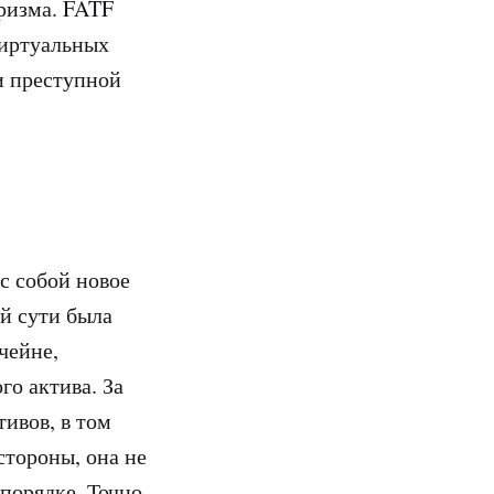
ризма. FATF
виртуальных
и преступной
 с собой новое
й сути была
чейне,
го актива. За
ивов, в том
стороны, она не
 порядке. Точно