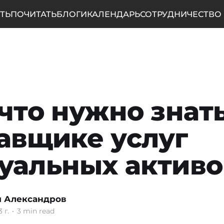
ТЬ
ПОЧИТАТЬ
БЛОГИ
КАЛЕНДАРЬ
СОТРУДНИЧЕСТВО
 что нужно знать
авщике услуг
уальных активо
 Александров
 г.
•
3 min read