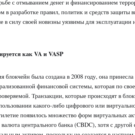
рьбе с отмыванием денег и финансированием терро
ом в разработке правил, политик и средств защиты 
ые в силу своей новизны уязвимы для эксплуатации 
ируется как VA и VASP
я блокчейн была создана в 2008 году, она принесла
рализованной финансовой системы, которая по свое
роверяемой. Транзакции, которые происходят в блок
пользовании какого-либо цифрового или виртуально
тилетие появилось множество форм виртуальных акт
 валюта центрального банка (CBDC), хотя с другой 
уальным активом, поскольку не создается в частном