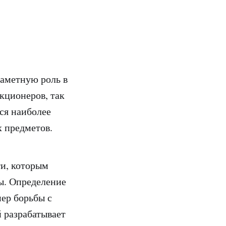
заметную роль в
екционеров, так
ся наиболее
х предметов.
ти, которым
ты. Определение
ер борьбы с
 разрабатывает