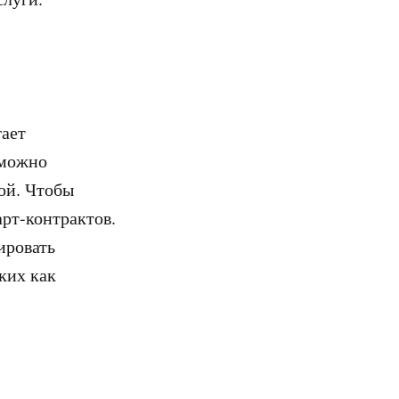
гает
 можно
ой. Чтобы
арт-контрактов.
ировать
ких как