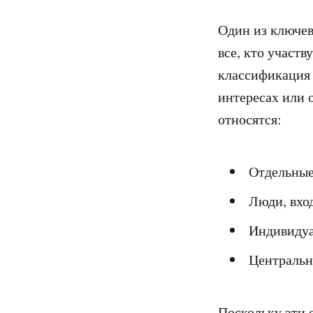
Один из ключев
все, кто участв
классификация 
интересах или 
относятся:
Отдельные
Люди, вхо
Индивидуа
Центральн
Поскольку эти 