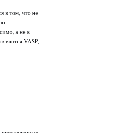
 в том, что не
ло,
имо, а не в
 являются VASP,
т определенных