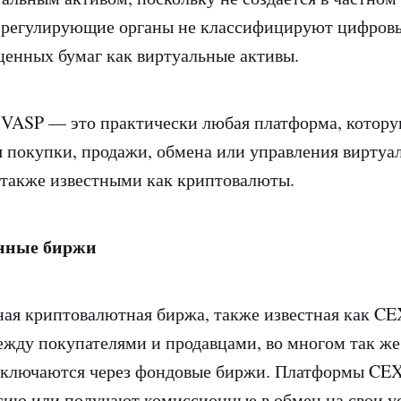
 регулирующие органы не классифицируют цифров
ценных бумаг как виртуальные активы.
 VASP — это практически любая платформа, котор
я покупки, продажи, обмена или управления вирту
 также известными как криптовалюты.
нные биржи
ая криптовалютная биржа, также известная как CE
жду покупателями и продавцами, во многом так же
дключаются через фондовые биржи. Платформы CE
ию или получают комиссионные в обмен на свои у