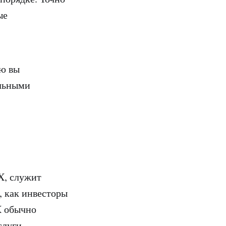
ые
ую вы
альными
X, служит
, как инвесторы
X обычно
слуги.