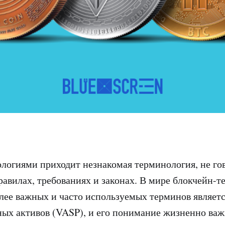
логиями приходит незнакомая терминология, не го
равилах, требованиях и законах. В мире блокчейн-т
лее важных и часто используемых терминов являет
ных активов (VASP), и его понимание жизненно важ