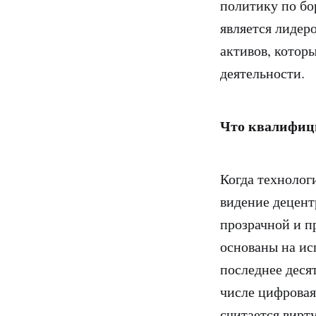
политику по бо
является лидер
активов, котор
деятельности.
Что квалифиц
Когда технологи
видение децент
прозрачной и п
основаны на ис
последнее деся
числе цифровая
считается вирт