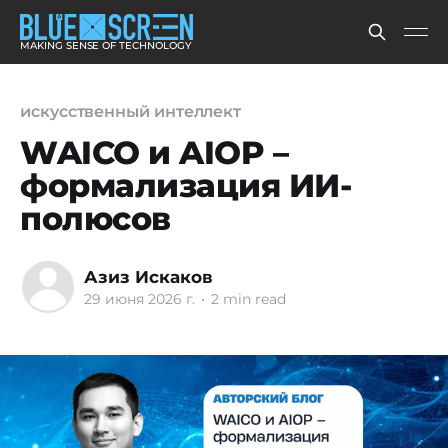
MAKING SENSE OF TECHNOLOGY
искусственный интеллект
WAICO и AIOP –
формализация ИИ-
полюсов
Азиз Искаков
29 июня 2026 г.
•
2 min read