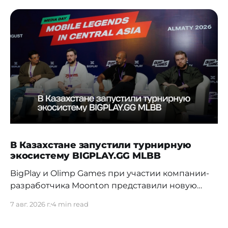
В Казахстане запустили турнирную
экосистему BIGPLAY.GG MLBB
BigPlay и Olimp Games при участии компании-
разработчика Moonton представили новую
турнирную экосистему BIGPLAY.GG MLBB.
7 авг. 2026 г.
4 min read
Проект должен усилить позиции Казахстана на
профессиональной сцене и дать местным